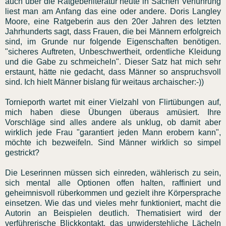
auch über die Ratgeberliteratur heute in Sachen Verführung
liest man am Anfang das eine oder andere. Doris Langley
Moore, eine Ratgeberin aus den 20er Jahren des letzten
Jahrhunderts sagt, dass Frauen, die bei Männern erfolgreich
sind, im Grunde nur folgende Eigenschaften benötigen.
"sicheres Auftreten, Unbeschwertheit, ordentliche Kleidung
und die Gabe zu schmeicheln". Dieser Satz hat mich sehr
erstaunt, hätte nie gedacht, dass Männer so anspruchsvoll
sind. Ich hielt Männer bislang für weitaus archaischer:-))
Tornieporth wartet mit einer Vielzahl von Flirtübungen auf,
mich haben diese Übungen überaus amüsiert. Ihre
Vorschläge sind alles andere als unklug, ob damit aber
wirklich jede Frau "garantiert jeden Mann erobern kann",
möchte ich bezweifeln. Sind Männer wirklich so simpel
gestrickt?
Die Leserinnen müssen sich einreden, wählerisch zu sein,
sich mental alle Optionen offen halten, raffiniert und
geheimnisvoll rüberkommen und gezielt ihre Körpersprache
einsetzen. Wie das und vieles mehr funktioniert, macht die
Autorin an Beispielen deutlich. Thematisiert wird der
verführerische Blickkontakt, das unwiderstehliche Lächeln