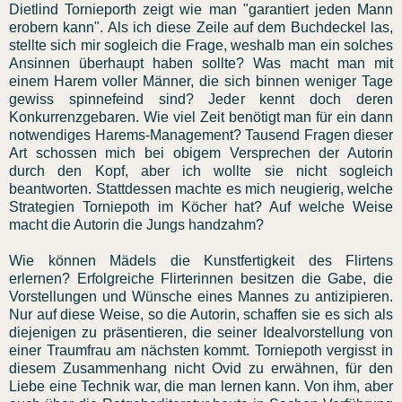
Dietlind Tornieporth zeigt wie man "garantiert jeden Mann
erobern kann". Als ich diese Zeile auf dem Buchdeckel las,
stellte sich mir sogleich die Frage, weshalb man ein solches
Ansinnen überhaupt haben sollte? Was macht man mit
einem Harem voller Männer, die sich binnen weniger Tage
gewiss spinnefeind sind? Jeder kennt doch deren
Konkurrenzgebaren. Wie viel Zeit benötigt man für ein dann
notwendiges Harems-Management? Tausend Fragen dieser
Art schossen mich bei obigem Versprechen der Autorin
durch den Kopf, aber ich wollte sie nicht sogleich
beantworten. Stattdessen machte es mich neugierig, welche
Strategien Torniepoth im Köcher hat? Auf welche Weise
macht die Autorin die Jungs handzahm?
Wie können Mädels die Kunstfertigkeit des Flirtens
erlernen? Erfolgreiche Flirterinnen besitzen die Gabe, die
Vorstellungen und Wünsche eines Mannes zu antizipieren.
Nur auf diese Weise, so die Autorin, schaffen sie es sich als
diejenigen zu präsentieren, die seiner Idealvorstellung von
einer Traumfrau am nächsten kommt. Torniepoth vergisst in
diesem Zusammenhang nicht Ovid zu erwähnen, für den
Liebe eine Technik war, die man lernen kann. Von ihm, aber