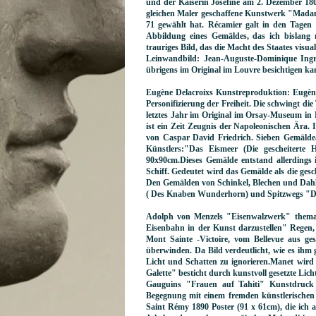
und der Kaiserin Josefine am 2. Dezember 180
gleichen Maler geschaffene Kunstwerk "Mada
71 gewählt hat. Récamier galt in den Tagen 
Abbildung eines Gemäldes, das ich bislang
trauriges Bild, das die Macht des Staates visua
Leinwandbild: Jean-Auguste-Dominique Ing
übrigens im Original im Louvre besichtigen ka
Eugène Delacroixs Kunstreproduktion: Eugène D
Personifizierung der Freiheit. Die schwingt die 
letztes Jahr im Original im Orsay-Museum in
ist ein Zeit Zeugnis der Napoleonischen Ära. 
von Caspar David Friedrich. Sieben Gemälde
Künstlers:"Das Eismeer (Die gescheiterte
90x90cm.Dieses Gemälde entstand allerdings i
Schiff. Gedeutet wird das Gemälde als die ges
Den Gemälden von Schinkel, Blechen und Dahl
( Des Knaben Wunderhorn) und Spitzwegs "Der 
Adolph von Menzels "Eisenwalzwerk" thematis
Eisenbahn in der Kunst darzustellen" Regen
Mont Sainte -Victoire, vom Bellevue aus ge
überwinden. Da Bild verdeutlicht, wie es ihm
Licht und Schatten zu ignorieren.Manet wird 
Galette" besticht durch kunstvoll gesetzte Lic
Gauguins "Frauen auf Tahiti" Kunstdruck 
Begegnung mit einem fremden künstlerischen
Saint Rémy 1890 Poster (91 x 61cm), die ich 