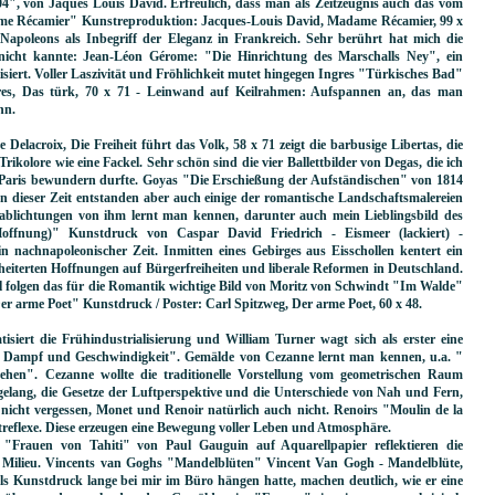
4", von Jaques Louis David. Erfreulich, dass man als Zeitzeugnis auch das vom
me Récamier" Kunstreproduktion: Jacques-Louis David, Madame Récamier, 99 x
Napoleons als Inbegriff der Eleganz in Frankreich. Sehr berührt hat mich die
 nicht kannte: Jean-Léon Gérome: "Die Hinrichtung des Marschalls Ney", ein
lisiert. Voller Laszivität und Fröhlichkeit mutet hingegen Ingres "Türkisches Bad"
res, Das türk, 70 x 71 - Leinwand auf Keilrahmen: Aufspannen an, das man
nn.
elacroix, Die Freiheit führt das Volk, 58 x 71 zeigt die barbusige Libertas, die
Trikolore wie eine Fackel. Sehr schön sind die vier Ballettbilder von Degas, die ich
 Paris bewundern durfte. Goyas "Die Erschießung der Aufständischen" von 1814
In dieser Zeit entstanden aber auch einige der romantische Landschaftsmalereien
ablichtungen von ihm lernt man kennen, darunter auch mein Lieblingsbild des
 Hoffnung)" Kunstdruck von Caspar David Friedrich - Eismeer (lackiert) -
n nachnapoleonischer Zeit. Inmitten eines Gebirges aus Eisschollen kentert ein
cheiterten Hoffnungen auf Bürgerfreiheiten und liberale Reformen in Deutschland.
 folgen das für die Romantik wichtige Bild von Moritz von Schwindt "Im Walde"
arme Poet" Kunstdruck / Poster: Carl Spitzweg, Der arme Poet, 60 x 48.
iert die Frühindustrialisierung und William Turner wagt sich als erster eine
, Dampf und Geschwindigkeit". Gemälde von Cezanne lernt man kennen, u.a. "
sehen". Cezanne wollte die traditionelle Vorstellung vom geometrischen Raum
 gelang, die Gesetze der Luftperspektive und die Unterschiede von Nah und Fern,
nicht vergessen, Monet und Renoir natürlich auch nicht. Renoirs "Moulin de la
htreflexe. Diese erzeugen eine Bewegung voller Leben und Atmosphäre.
"Frauen von Tahiti" von Paul Gauguin auf Aquarellpapier reflektieren die
 Milieu. Vincents van Goghs "Mandelblüten" Vincent Van Gogh - Mandelblüte,
als Kunstdruck lange bei mir im Büro hängen hatte, machen deutlich, wie er eine