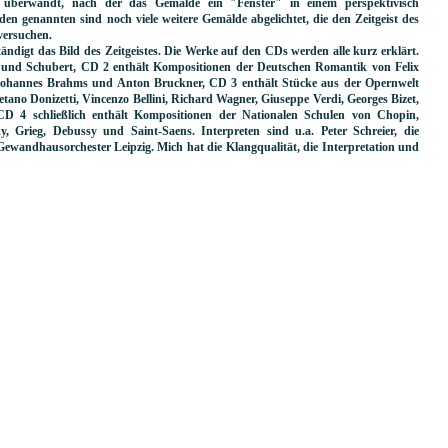
on überwandt, nach der das Gemälde ein "Fenster" in einem perspektivisch
en genannten sind noch viele weitere Gemälde abgelichtet, die den Zeitgeist des
versuchen.
ändigt das Bild des Zeitgeistes. Die Werke auf den CDs werden alle kurz erklärt.
 und Schubert, CD 2 enthält Kompositionen der Deutschen Romantik von Felix
ohannes Brahms und Anton Bruckner, CD 3 enthält Stücke aus der Opernwelt
tano Donizetti, Vincenzo Bellini, Richard Wagner, Giuseppe Verdi, Georges Bizet,
D 4 schließlich enthält Kompositionen der Nationalen Schulen von Chopin,
 Grieg, Debussy und Saint-Saens. Interpreten sind u.a. Peter Schreier, die
Gewandhausorchester Leipzig. Mich hat die Klangqualität, die Interpretation und