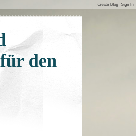
d
 für den