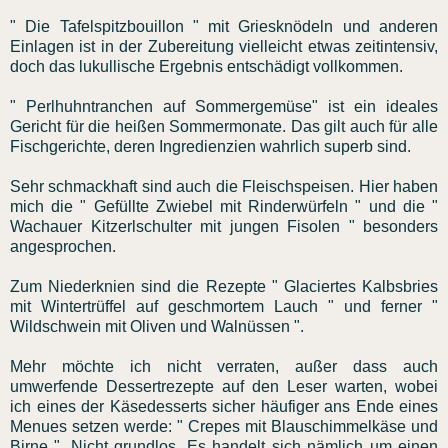
" Die Tafelspitzbouillon " mit Griesknödeln und anderen
Einlagen ist in der Zubereitung vielleicht etwas zeitintensiv,
doch das lukullische Ergebnis entschädigt vollkommen.
" Perlhuhntranchen auf Sommergemüse" ist ein ideales
Gericht für die heißen Sommermonate. Das gilt auch für alle
Fischgerichte, deren Ingredienzien wahrlich superb sind.
Sehr schmackhaft sind auch die Fleischspeisen. Hier haben
mich die " Gefüllte Zwiebel mit Rinderwürfeln " und die "
Wachauer Kitzerlschulter mit jungen Fisolen " besonders
angesprochen.
Zum Niederknien sind die Rezepte " Glaciertes Kalbsbries
mit Wintertrüffel auf geschmortem Lauch " und ferner "
Wildschwein mit Oliven und Walnüssen ".
Mehr möchte ich nicht verraten, außer dass auch
umwerfende Dessertrezepte auf den Leser warten, wobei
ich eines der Käsedesserts sicher häufiger ans Ende eines
Menues setzen werde: " Crepes mit Blauschimmelkäse und
Birne ". Nicht grundlos. Es handelt sich nämlich um einen