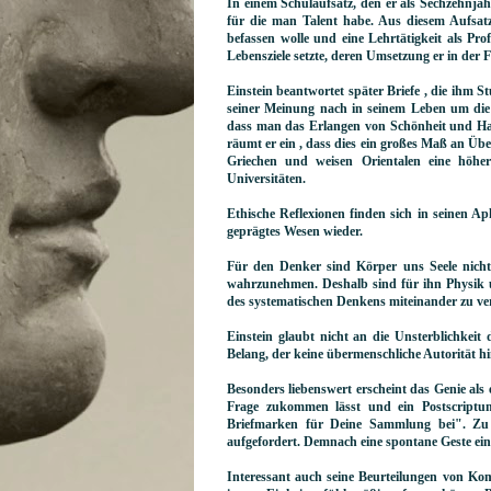
In einem Schulaufsatz, den er als Sechzehnjähri
für die man Talent habe. Aus diesem Aufsatz
befassen wolle und eine Lehrtätigkeit als Pr
Lebensziele setzte, deren Umsetzung er in der 
Einstein beantwortet später Briefe , die ihm 
seiner Meinung nach in seinem Leben um die 
dass man das Erlangen von Schönheit und Har
räumt er ein , dass dies ein großes Maß an Über
Griechen und weisen Orientalen eine höhe
Universitäten.
Ethische Reflexionen finden sich in seinen A
geprägtes Wesen wieder.
Für den Denker sind Körper uns Seele nicht 
wahrzunehmen. Deshalb sind für ihn Physik u
des systematischen Denkens miteinander zu v
Einstein glaubt nicht an die Unsterblichkeit 
Belang, der keine übermenschliche Autorität hi
Besonders liebenswert erscheint das Genie als
Frage zukommen lässt und ein Postscript
Briefmarken für Deine Sammlung bei". Zu 
aufgefordert. Demnach eine spontane Geste ei
Interessant auch seine Beurteilungen von Kom