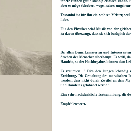
innere Einheit gefühlsmäßig erfassen könne. B
aber er möge Schubert, wegen seines ungeheu
Toscanini ist für ihn ein wahrer Meister, we
habe.
Für den Physiker wird Musik von der gleichen
ist davon überzeugt, dass sie sich bezüglich d
Bei allem Bemerkenswerten und Interessanten 
Streben der Menschen überhaupt. Er weiß, das
Handeln, so der Hochbegabte, können dem Leb
Er resümiert: " Dies den Jungen lebendig 
Erziehung. Die Gestaltung des moralischen I
werden, dass nicht durch Zweifel an dem Myt
und Handelns gefährdet werde."
Eine sehr nachdenkliche Textsammlung, die dem 
Empfehlenswert.