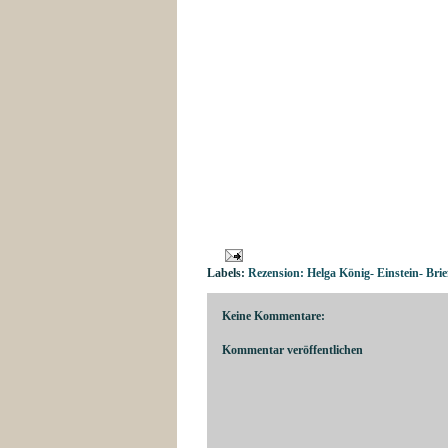
Labels:
Rezension: Helga König- Einstein- Brie
Keine Kommentare:
Kommentar veröffentlichen