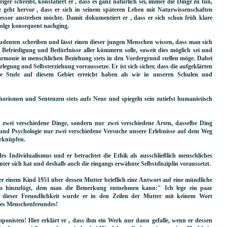
ger schreibt, konstatiert er , dass es ganz natürlich sei, immer die Dinge zu tun,
 geht hervor , dass er sich in seinem späteren Leben mit Naturwissenschaften
ofessor anstreben möchte. Damit dokumentiert er , dass er sich schon früh klare
Folge konsequent nachging.
Studenten schreiben und lässt einen dieser jungen Menschen wissen, dass man sich
Befriedigung und Bedürfnisse aller kümmern solle, soweit dies möglich sei und
monie in menschlichen Beziehung stets in den Vordergrund stellen möge. Dabei
legung und Selbsterziehung vorraussetze. Er ist sich sicher, dass die aufgeklärten
re Stufe auf diesem Gebiet erreicht haben als wir in unseren Schulen und
phorismen und Sentenzen stets aufs Neue und spiegeln sein zutiefst humanistisch
zwei verschiedene Dinge, sondern nur zwei verschiedene Arten, dasselbe Ding
nd Psychologie nur zwei verschiedene Versuche unsere Erlebnisse auf dem Weg
erknüpfen.
des Individualismus und er betrachtet die Ethik als ausschließlich menschliches
nter sich hat und deshalb auch die eingangs erwähnte Selbstdisziplin voraussetzt.
 er einem Kind 1951 über dessen Mutter brieflich eine Antwort auf eine mündliche
um hinzufügt, dem man die Bemerkung entnehmen kann:" Ich lege ein paar
dieser Freundlichkeit wurde er in den Zeilen der Mutter mit keinem Wort
nes Menschenfreundes!
ponisten! Hier erklärt er , dass ihm ein Werk nur dann gefalle, wenn er dessen