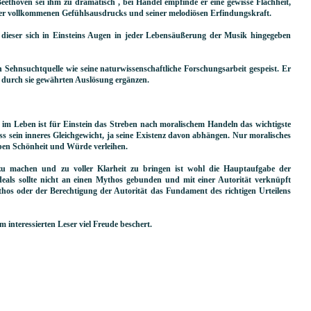
eethoven sei ihm zu dramatisch , bei Händel empfinde er eine gewisse Flachheit,
rer vollkommenen Gefühlsausdrucks und seiner melodiösen Erfindungskraft.
il dieser sich in Einsteins Augen in jeder Lebensäußerung der Musik hingegeben
 Sehnsuchtquelle wie seine naturwissenschaftliche Forschungsarbeit gespeist. Er
er durch sie gewährten Auslösung ergänzen.
im Leben ist für Einstein das Streben nach moralischem Handeln das wichtigste
s sein inneres Gleichgewicht, ja seine Existenz davon abhängen. Nur moralisches
en Schönheit und Würde verleihen.
zu machen und zu voller Klarheit zu bringen ist wohl die Hauptaufgabe der
deals sollte nicht an einen Mythos gebunden und mit einer Autorität verknüpft
hos oder der Berechtigung der Autorität das Fundament des richtigen Urteilens
interessierten Leser viel Freude beschert.