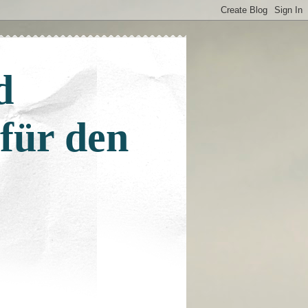
d
 für den