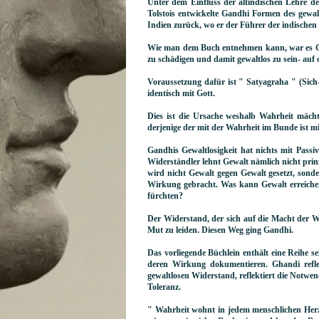
Unter dem Einfluss der altindischen Lehre de
Tolstois entwickelte Gandhi Formen des gewal
Indien zurück, wo er der Führer der indisch
Wie man dem Buch entnehmen kann, war es Gha
zu schädigen und damit gewaltlos zu sein- auf
Voraussetzung dafür ist " Satyagraha " (Sich-
identisch mit Gott.
Dies ist die Ursache weshalb Wahrheit mächti
derjenige der mit der Wahrheit im Bunde ist m
Gandhis Gewaltlosigkeit hat nichts mit Passi
Widerständler lehnt Gewalt nämlich nicht prin
wird nicht Gewalt gegen Gewalt gesetzt, son
Wirkung gebracht. Was kann Gewalt erreichen 
fürchten?
Der Widerstand, der sich auf die Macht der Wa
Mut zu leiden. Diesen Weg ging Gandhi.
Das vorliegende Büchlein enthält eine Reihe s
deren Wirkung dokumentieren. Ghandi refle
gewaltlosen Widerstand, reflektiert die Notwen
Toleranz.
" Wahrheit wohnt in jedem menschlichen Herz