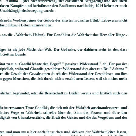
s " Ashima " (des Nichtverletztens), der christlichen Bergpredigt und der Ideen
tlosen Kampfes und beeinflusste den Pazifismus nachhaltig. 1914 kehrte er nach
en Unabhängigkeitsbewegung wurde.
ndis Verdienst eines der Gebote der ältesten indischen Ethik- Lebewesen nicht
 das politische Leben anzuwenden.
 an- die - Wahrheit- Halten). Für Gandhi ist die Wahrheit das Herz aller Dinge -
ger ist als jede Macht der Welt. Der Gedanke, der dahinter steht ist der, dass
it Gott im Bunde.
vität zu tun. Gandhi lehnte den Begriff " passiver Widerstand " ab. Der passive
zipiell ab, während Ghandis gewaltloser Widerstand dies aber tut. Bei " Ashima "
dern die Gewalt der Gewaltsamen durch den Widerstand der Gewaltlosen um ihre
gegen Menschen, die sich durch nichts erschüttern lassen, weil sie nichts mehr
hrheit begründet, setzt die Bereitschaft zu Leiden voraus und letztlich auch den
ehr interessanter Texte Gandhis, die sich mit der Wahrheit auseinandersetzen und
ktiert Wege zu Wahrheit, schreibt über den Sinn des Fastens und über den
digkeit von Charakterstärke, die Kraft des Geistes und die des Vergebens und der
en und man muss hier nach ihr suchen und sich von der Wahrheit leiten lassen,