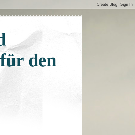
d
 für den