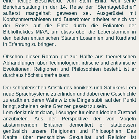
eine heftige Beschwerde vom Stern Entia, weil seine
Berichterstattung in der 14. Reise der "Sterntagebücher"
äußerst mangelhaft gewesen sei. Ausgerüstet mit
Kopfschmerztabletten und Butterbroten arbeitet er sich vor
der Reise auf die Entia durch die Folianten der
Bibliothekdes MfAA, um etwas über die Lebensformen in
den beiden entianischen Staaten Losannien und Kurdland
in Erfahrung zu bringen.
Obschon dieser Roman gut zur Hälfte aus theoretischen
Abhandlungen über Technologien, irdische und entianische
Evolutionen, Religionen und Philosophien besteht, ist er
durchaus höchst unterhaltsam.
Der schöpferischen Artistik des Ironikers und Satirikers Lem
neue Sprachsysteme zu erfinden und dabei eine Geschichte
zu erzählen, deren Wahnwitz die Dinge subtil auf den Punkt
bringt, scheinen keine Grenzen gesetzt zu sein.
Lem denkt nicht daran, Lösungen für einen idealen Zustand
anzubieten. Aus der Perspektive der von Vögeln
abstammenden Entianer demontiert er stattdessen
genüsslich unsere Religionen und Philosophien. Das
Kapitel über menschliche Sexualität und Religion ist