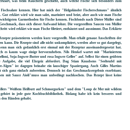
erklärt, was beim Räuchern geschieht, auch welche Fische sich besonders zum
 Fischsalate kennen. Hier hat mich der "Helgoländer Fischerschmaus" ähnlich
. Gut erklärt wird wie man salzt, mariniert und beizt, aber auch wie man Fische
ie wichtigsten Garmethoden für Fische kennen. Fischfonds nach Dieter Müller sind
 Geschmack, dass sich dieser Aufwand lohnt. Die vorgestellten Saucen von Müller
ritt wird erklärt wie man Fische filetiert, enthäutet und ausnimmt. Das Erklärte
Rezepte präsentieren werden kurz vorgestellt. Man erhält genaue Anschriften der
 kann. Die Rezepte sind alle nicht unkompliziert, werden aber so gut dargelegt,
nn man sich gedanklich erst einmal mit der Rezeptur auseinandergesetzt hat.
 ich es kaum wage einige hervorzuheben. Nils Henkel wartet mit "Mariniertem
lloni, Soja-Ingwer-Butter und rosa Ingwer-Gellee" auf. Selbst für einen geübten
 Aufgabe, die viel Ehrgeiz abfordert. Dag Stian Knudsens "Seelteufel mit
e-Algen" ist dagegen beinahe ein lauschiger Spaziergang. Auch Gilles Martins
 sich ganz einfach zubereiten. Dennoch ist das Geschmacksergebnis exorbitant.
chen mit Sauce Aioli"muss man unbedingt nachkochen. Das Rezept lässt keine
Müllers "Weißem Heilbutt auf Schmorgurken" und dem "Loup de Mer mit wildem
gehört in jede gute Kochbuchbibliothek. Bislang habe ich kein besseres und
in den Händen gehabt.