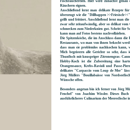
Fischräuchereien. Hier wird zunächst genau 
Räuchern eignen.
Anschließend lernt man delikate Rezepte für
überzeugt wie die "Dillhappen >>Friesisch<<"
grillt und frittiert. Anschließend lernt man d
zwar sehr zeitaufwändig, aber so delikat vom
schmecken zum Niederknien gut. Schritt für Sch
kann man auf Fotos bestens nachvollziehen.
Die Spitzenköche, die im Anschluss dann die 
Restaurants, wo man von ihnen bekocht werden
dass man sie problemlos nachkochen kann, we
Mich begeistern alle Gerichte so sehr, dass
Thunfisch mit knuspriger Zitronengras- Canne
Hobby-Koch ist die Zubereitung eine harte
Orangensauce, Krebs-Ravioli und Passe-Pierr
delikates "Carpaccio vom Loup de Mer" lässt
Jörg Müllers "Bouillabaisse von Nordseefis
Wünsche offen.
Besonders angetan bin ich ferner von Jörg 
Fenchel" von Joachim Wissler. Dieses Buch 
ausführlicheres Culinarium der Meeresfische 