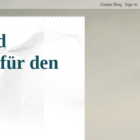
d
 für den