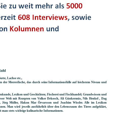
Ruhl
utte, Lachse etc.,
m der Meeresfische, das durch seine Informationsfülle auf höchstem Niveau und
Warenkunde, Lexikon und Geschichten; Fischerei und Fischhandel; Grundwissen und
eser Welt mit Rezepten von Volker Drkosch, Ali Günkermüs, Nils Henkel , Dag
er, Jörg Müller, Hakon Mar Örvarsson und Joachim Wissler. Alle im Lexikon
nnen. Man wird jeweils ausführlich über den Lebensraum des Tieres aufgeklärt,
t man stets wichtige kulinarische Informationen.