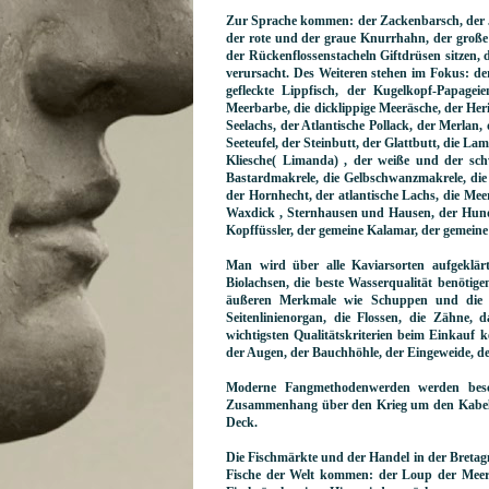
Zur Sprache kommen: der Zackenbarsch, der J
der rote und der graue Knurrhahn, der große 
der Rückenflossenstacheln Giftdrüsen sitzen, 
verursacht. Des Weiteren stehen im Fokus: de
gefleckte Lippfisch, der Kugelkopf-Papageie
Meerbarbe, die dicklippige Meeräsche, der Herin
Seelachs, der Atlantische Pollack, der Merlan, 
Seeteufel, der Steinbutt, der Glattbutt, die La
Kliesche( Limanda) , der weiße und der schw
Bastardmakrele, die Gelbschwanzmakrele, die
der Hornhecht, der atlantische Lachs, die Meerf
Waxdick , Sternhausen und Hausen, der Hundsh
Kopffüssler, der gemeine Kalamar, der gemeine
Man wird über alle Kaviarsorten aufgeklär
Biolachsen, die beste Wasserqualität benötige
äußeren Merkmale wie Schuppen und die H
Seitenlinienorgan, die Flossen, die Zähne, 
wichtigsten Qualitätskriterien beim Einkauf 
der Augen, der Bauchhöhle, der Eingeweide, de
Moderne Fangmethodenwerden werden beschr
Zusammenhang über den Krieg um den Kabeljau
Deck.
Die Fischmärkte und der Handel in der Bretagne
Fische der Welt kommen: der Loup der Meer, 