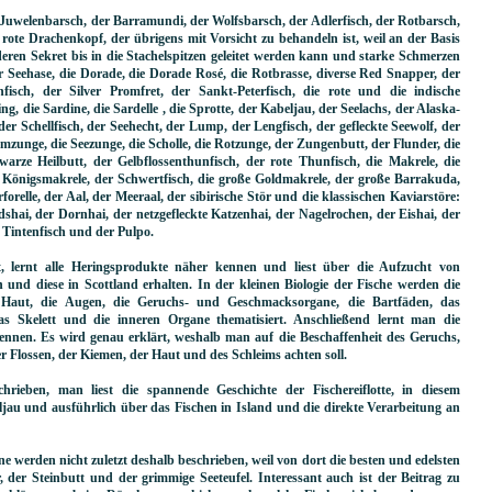
uwelenbarsch, der Barramundi, der Wolfsbarsch, der Adlerfisch, der Rotbarsch,
rote Drachenkopf, der übrigens mit Vorsicht zu behandeln ist, weil an der Basis
deren Sekret bis in die Stachelspitzen geleitet werden kann und starke Schmerzen
r Seehase, die Dorade, die Dorade Rosé, die Rotbrasse, diverse Red Snapper, der
nfisch, der Silver Promfret, der Sankt-Peterfisch, die rote und die indische
g, die Sardine, die Sardelle , die Sprotte, der Kabeljau, der Seelachs, der Alaska-
der Schellfisch, der Seehecht, der Lump, der Lengfisch, der gefleckte Seewolf, der
mmzunge, die Seezunge, die Scholle, die Rotzunge, der Zungenbutt, der Flunder, die
arze Heilbutt, der Gelbflossenthunfisch, der rote Thunfisch, die Makrele, die
 Königsmakrele, der Schwertfisch, die große Goldmakrele, der große Barrakuda,
orelle, der Aal, der Meeraal, der sibirische Stör und die klassischen Kaviarstöre:
ai, der Dornhai, der netzgefleckte Katzenhai, der Nagelrochen, der Eishai, der
 Tintenfisch und der Pulpo.
t, lernt alle Heringsprodukte näher kennen und liest über die Aufzucht von
n und diese in Scottland erhalten. In der kleinen Biologie der Fische werden die
aut, die Augen, die Geruchs- und Geschmacksorgane, die Bartfäden, das
das Skelett und die inneren Organe thematisiert. Anschließend lernt man die
kennen. Es wird genau erklärt, weshalb man auf die Beschaffenheit des Geruchs,
r Flossen, der Kiemen, der Haut und des Schleims achten soll.
ieben, man liest die spannende Geschichte der Fischereiflotte, in diesem
 und ausführlich über das Fischen in Island und die direkte Verarbeitung an
 werden nicht zuletzt deshalb beschrieben, weil von dort die besten und edelsten
der Steinbutt und der grimmige Seeteufel. Interessant auch ist der Beitrag zu