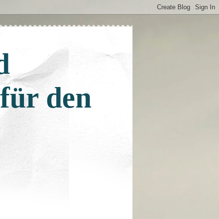
d
 für den