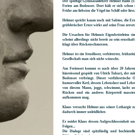
Der spießige Gymnasiallehrer Helmut Halm (Ul
Ferien am Bodensee. Dort hält er sich schon 
Frühe am liebsten die Vögel im Schilf oder liest
Helmut spricht kaum noch mit Sabine, die Ero
grüblerischer Ernst wirkt auf seine Frau zerset
Die Ursachen für Helmuts Eigenbröteleien sin
scheint allerdings nicht bereit zu sein ernst
klagt über Rückenschmerzen.
Helmut ist ein freudloser, verbitterter, frühze
Gesellschaft man sich nicht wünscht.
Am Ferienort kommt es nach über 20 Jahren
hinreissend gespielt von Ulrich Tukur), der mi
Bodensee verbringt. Dieser verführerische Op
humorvoller Kerl, dessen Lebenslust und Lebens
von diesem Mann, joggt, schwimmt, lacht un
Rücken und ein anderes Körperteil massie
aufkommen mag.
Klaus versucht Helmut aus seiner Lethargie 
dadurch immer unleidlicher.
Er neidet Klaus dessen Aufgeschlossenheit und
Folgen...
Die Dialoge sind spitzfindig und hochintel