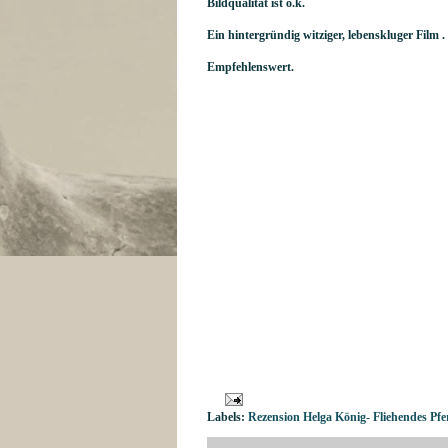
Bildqualität ist o.k.
Ein hintergründig witziger, lebenskluger Film .
Empfehlenswert.
Labels:
Rezension Helga König- Fliehendes Pfe