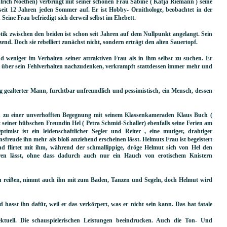
rich Noethen) verbringt mit seiner schönen Frau Sabine ( Katja Riemann ) seine
seit 12 Jahren jeden Sommer auf. Er ist Hobby- Ornithologe, beobachtet in der
. Seine Frau befriedigt sich derweil selbst im Ehebett.
tik zwischen den beiden ist schon seit Jahren auf dem Nullpunkt angelangt. Sein
zend. Doch sie rebelliert zunächst nicht, sondern erträgt den alten Sauertopf.
d weniger im Verhalten seiner attraktiven Frau als in ihm selbst zu suchen. Er
haft über sein Fehlverhalten nachzudenken, verkrampft stattdessen immer mehr und
itig gealterter Mann, furchtbar unfreundlich und pessimistisch, ein Mensch, dessen
 zu einer unverhofften Begegnung mit seinem Klassenkameraden Klaus Buch (
t seiner hübschen Freundin Hel ( Petra Schmid-Schaller) ebenfalls seine Ferien am
timist ist ein leidenschaftlicher Segler und Reiter , eine mutiger, drahtiger
freude ihn mehr als bloß anziehend erscheinen lässt. Helmuts Frau ist begeistert
d flirtet mit ihm, während der schmallippige, dröge Helmut sich von Hel den
ren lässt, ohne dass dadurch auch nur ein Hauch von erotischem Knistern
zu reißen, nimmt auch ihn mit zum Baden, Tanzen und Segeln, doch Helmut wird
 hasst ihn dafür, weil er das verkörpert, was er nicht sein kann. Das hat fatale
lektuell. Die schauspielerischen Leistungen beeindrucken. Auch die Ton- Und