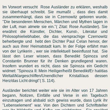
Im Vorwort versucht Rose Ausländer zu erklären, weshalb
sie überhaupt schreibt. Sie mumaßt , dass dies damit
zusammenhängt, dass sie in Czernowitz geboren wurde.
"Die besonderen Menschen, Märchen und Mythen lagen in
der Luft, man atmete sie ein."( Zitat: Rose Ausländer). Sie
erwähnt die Künstler, Dichter, Kunst-, Literatur und
Philosophieliebhaber, die das viersprachige Czernowitz
beherbergte und hebt den Dichter Paul Celan hervor, der
auch aus ihrer Heimatstadt kam. In der Folge erfährt man
von der Lyrikerin , wer sie intellektuell beeinflusst hat. Sie
lässt den Leser wissen, dass Benedikt Spinoza und
Constantin Brunner für ihr Denken grundlegend waren.
Insofern wundert es nicht, dass sie Spinoza ein Gedicht
widmet: "Spinoza II: Mein Heiliger/heißt Benedikt/Er hat/das
Weltall/klargeschliffen/Unendlicher Kristall/aus dessen
Herz/das Licht dringt"( S. 114).
Ausländer berichtet weiter wie sie im Alter von 17 Jahren
begann, Notizen, Einfälle und Verse in ein Tagebuch
einzutragen und alsbald sich gewiss wurde, dass Lyrik ihr
"Lebenselement" war. Von den Dichtern und Schriftsteller