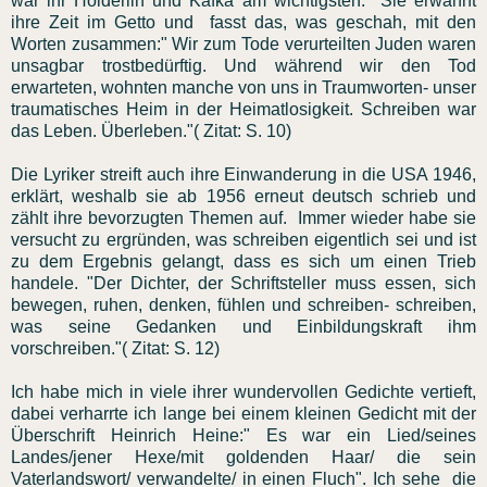
war ihr Hölderlin und Kafka am wichtigsten. Sie erwähnt
ihre Zeit im Getto und fasst das, was geschah, mit den
Worten zusammen:" Wir zum Tode verurteilten Juden waren
unsagbar trostbedürftig. Und während wir den Tod
erwarteten, wohnten manche von uns in Traumworten- unser
traumatisches Heim in der Heimatlosigkeit. Schreiben war
das Leben. Überleben."( Zitat: S. 10)
Die Lyriker streift auch ihre Einwanderung in die USA 1946,
erklärt, weshalb sie ab 1956 erneut deutsch schrieb und
zählt ihre bevorzugten Themen auf. Immer wieder habe sie
versucht zu ergründen, was schreiben eigentlich sei und ist
zu dem Ergebnis gelangt, dass es sich um einen Trieb
handele. "Der Dichter, der Schriftsteller muss essen, sich
bewegen, ruhen, denken, fühlen und schreiben- schreiben,
was seine Gedanken und Einbildungskraft ihm
vorschreiben."( Zitat: S. 12)
Ich habe mich in viele ihrer wundervollen Gedichte vertieft,
dabei verharrte ich lange bei einem kleinen Gedicht mit der
Überschrift Heinrich Heine:" Es war ein Lied/seines
Landes/jener Hexe/mit goldenden Haar/ die sein
Vaterlandswort/ verwandelte/ in einen Fluch". Ich sehe die