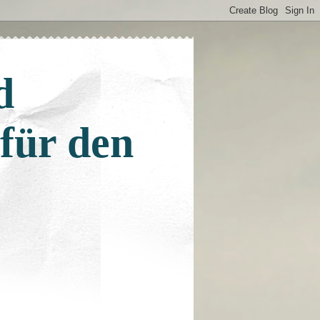
d
 für den