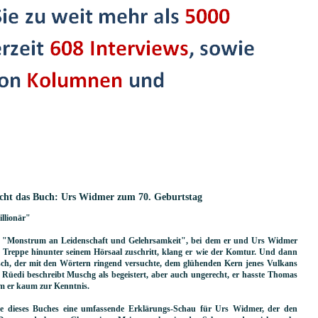
nicht das Buch: Urs Widmer zum 70. Geburtstag
llionär"
das "Monstrum an Leidenschaft und Gelehrsamkeit", bei dem er und Urs Widmer
 Treppe hinunter seinem Hörsaal zuschritt, klang er wie der Komtur. Und dann
nsch, der mit den Wörtern ringend versuchte, dem glühenden Kern jenes Vulkans
Rüedi beschreibt Muschg als begeistert, aber auch ungerecht, er hasste Thomas
m er kaum zur Kenntnis.
äge dieses Buches eine umfassende Erklärungs-Schau für Urs Widmer, der den