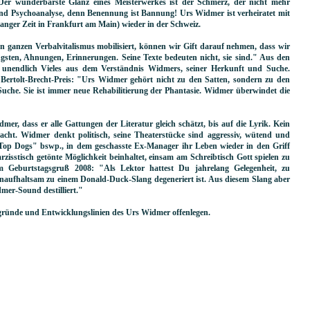
Der wunderbarste Glanz eines Meisterwerkes ist der Schmerz, der nicht mehr
 und Psychoanalyse, denn Benennung ist Bannung! Urs Widmer ist verheiratet mit
langer Zeit in Frankfurt am Main) wieder in der Schweiz.
 ganzen Verbalvitalismus mobilisiert, können wir Gift darauf nehmen, dass wir
gsten, Ahnungen, Erinnerungen. Seine Texte bedeuten nicht, sie sind." Aus den
n unendlich Vieles aus dem Verständnis Widmers, seiner Herkunft und Suche.
ertolt-Brecht-Preis: "Urs Widmer gehört nicht zu den Satten, sondern zu den
Suche. Sie ist immer neue Rehabilitierung der Phantasie. Widmer überwindet die
er, dass er alle Gattungen der Literatur gleich schätzt, bis auf die Lyrik. Kein
racht. Widmer denkt politisch, seine Theaterstücke sind aggressiv, wütend und
e "Top Dogs" bswp., in dem geschasste Ex-Manager ihr Leben wieder in den Griff
zisstisch getönte Möglichkeit beinhaltet, einsam am Schreibtisch Gott spielen zu
m Geburtstagsgruß 2008: "Als Lektor hattest Du jahrelang Gelegenheit, zu
naufhaltsam zu einem Donald-Duck-Slang degeneriert ist. Aus diesem Slang aber
er-Sound destilliert."
rgründe und Entwicklungslinien des Urs Widmer offenlegen.