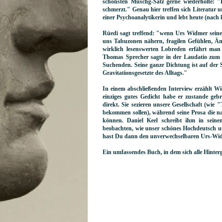
schönsten Muschg-Satz gerne wiederholte: "
schmerzt." Genau hier treffen sich Literatur
einer Psychoanalytikerin und lebt heute (nach 
Rüedi sagt treffend: "wenn Urs Widmer seinen
uns Tabuzonen nähern, fragilen Gefühlen, Än
wirklich lesenswerten Lobreden erfährt ma
Thomas Sprecher sagte in der Laudatio zum B
Suchenden. Seine ganze Dichtung ist auf der 
Gravitationsgesetzte des Alltags."
In einem abschließenden Interview erzählt Widm
einziges gutes Gedicht habe er zustande geb
direkt. Sie sezieren unsere Gesellschaft (wi
bekommen sollen), während seine Prosa die nar
können. Daniel Keel schreibt ihm in seine
beobachten, wie unser schönes Hochdeutsch u
hast Du dann den unverwechselbaren Urs-Widm
Ein umfassendes Buch, in dem sich alle Hinte