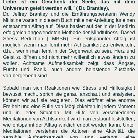
Liebe ist ein Geschenk der Seele, das mit dem
Universum geteilt werden will." ( Dr. Brantley)
,
Dr. Jeffrey Brantley und die Ernährungsberaterin Wendy
Millstine warten in diesem Buch mit einer Anleitung für einen
entspannten Alltag auf. Diese basiert auf der in der Medizin
erfolgreich angewendeten Methode der Mindfulness- Based
Stress Reduction ( MBSR). Ein entspannter Alltag ist
möglich, wenn man lernt mehr Achtsamkeit zu entwickeln,
d.h. , wenn man lernt in der Gegenwart zu sein, Herz und
Geist zu öffnen und nicht mehr willentlich etwas ändern zu
wollen. Achtsame Aufmerksamkeit zeigt, dass Ängste,
Furcht und Panik, auch andere belastende Zustände
vorübergehend sind.
Sobald man sich Reaktionen wie Stress und Hilflosigkeit
bewusst macht, sprich sie genau anschaut und analysiert,
können wir auf sie reagieren. Dies eröffnet eine enorme
Freiheit und eine Fülle von Möglichkeiten in jedem Moment
und in jeder Situation. Mit Hilfe von verschiedenen
Meditationen von Achtsamkeit wird man erstaunt feststellen,
wie entspannt der Alltag wirklich erlebt werden kann. Unter
Meditationen verstehen die Autoren eine Aktivität, die
sensible Aufmerksamkeit von uns verlangt, eine