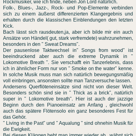
Rockmusiker, wie ich finde, neben Jon Lord natürlich.
Folk-, Blues-, Jazz-, Rock- und Pop-Elemente verbinden
sich zu einem äußerst differenzierten Klangergebnis und
erhalten durch die klassischen Einblendungen den letzten
Kick.
Bach lässt sich rausdeuten,ja, aber ich bilde mir ein auch
Ansätze von Händel( gut, stark verfremdete) wahrzunehmen,
besonders in den " Sweat Dreams".
Der pausenlose Taktwechsel in" Songs from wood" ist
beeindruckend aber auch die extreme Dynamik in "
Lokomotive Breath ". Sie verschafft ein Tanzerlebnis, dass
ich in ähnlicher Form nur von " Smoke on the water" kenne.
In solche Musik muss man sich natürlich bewegungsmäßig
voll einbringen, ansonsten sollte man Tanzversuche lassen.
Andersens Querflöteneinsätze sind nicht von dieser Welt.
Besonders schön sind sie in " Thick as a brick", natürlich
super in " Lokomotive breath". Hier ist auch der jazzige
Beginn durch den Pianoeinsatz am Anfang , gleichwohl
auch das spätere Flötensolo ein ganz besonderes Fest für
das Gehör.
" Living in the Past" und " Aqualung " sind ohnehin Musik für
die Ewigkeit.
Bei diesen Klängen hebt man immer wieder ab , wähnt sich