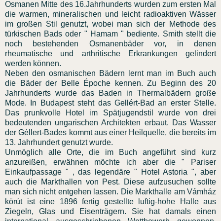
Osmanen Mitte des 16.Jahrhunderts wurden zum ersten Mal
die warmen, mineralischen und leicht radioaktiven Wässer
im großen Stil genutzt, wobei man sich der Methode des
türkischen Bads oder " Hamam " bediente. Smith stellt die
noch bestehenden Osmanenbäder vor, in denen
rheumatische und arthritische Erkrankungen gelindert
werden können.
Neben den osmanischen Bädern lernt man im Buch auch
die Bäder der Belle Époche kennen. Zu Beginn des 20
Jahrhunderts wurde das Baden in Thermalbädern große
Mode. In Budapest steht das Gellért-Bad an erster Stelle.
Das prunkvolle Hotel im Spätjugendstil wurde von drei
bedeutenden ungarischen Architekten erbaut. Das Wasser
der Géllert-Bades kommt aus einer Heilquelle, die bereits im
13. Jahrhundert genutzt wurde.
Unmöglich alle Orte, die im Buch angeführt sind kurz
anzureißen, erwähnen möchte ich aber die " Pariser
Einkaufpassage " , das legendäre " Hotel Astoria ", aber
auch die Markthallen von Pest. Diese aufzusuchen sollte
man sich nicht entgehen lassen. Die Markthalle am Vámház
körút ist eine 1896 fertig gestellte luftig-hohe Halle aus
Ziegeln, Glas und Eisenträgern. Sie hat damals einen