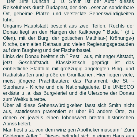
Der Brite Duncan J. D. Smith ist der Autor dieses
Reiseführers durch Budapest, der den Leser an sonderbare
Ort, geheime Plätze und versteckte Sehenswürdigkeiten
führt.
Ungarns Hauptstadt besteht aus zwei Teilen. Rechts der
Donau liegt an den Hängen der Kalkberge " Buda " (d t.
Ofen), mit der Burg, der gotischen Matthias-( Krönungs-)
Kirche, dem alten Rathaus und vielen Regierungsgebäuden
auf dem Burgberg und der Fischerbastei.
Links der Donau breitet sich " Pest " aus, mit enger Altstadt,
jetzt Geschäftstadt. Klassizistisch geprägt ist das
einheitliche Stadtbild mit großzügig angelegten Ring- und
Radialstraßen und größeren Grünflächen. Hier liegen viele,
meist jüngere Prachtbauten: das Parlament, die St. -
Stephans - Kirche und die Nationalgalerie. Die UNESCO
erklärte u .a. das Burgviertel und die Uferzone der Donau
zum Weltkulturerbe.
Über all diese Sehenswürdigkeiten lässt sich Smith nicht
aus, stattdessen präsentiert er über 80 andere Orte, zu
denen er jeweils einen lobenswert breiten historischen
Abriss liefert.
Man liest u .a. von dem winzigen Apothekenmuseum " Zum
Goldenen Adler ". Dieses befindet sich in einem Haus aus