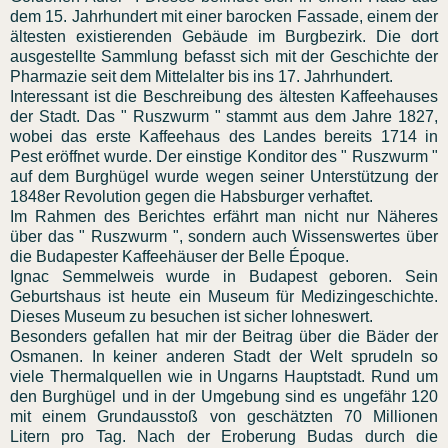
dem 15. Jahrhundert mit einer barocken Fassade, einem der
ältesten existierenden Gebäude im Burgbezirk. Die dort
ausgestellte Sammlung befasst sich mit der Geschichte der
Pharmazie seit dem Mittelalter bis ins 17. Jahrhundert.
Interessant ist die Beschreibung des ältesten Kaffeehauses
der Stadt. Das " Ruszwurm " stammt aus dem Jahre 1827,
wobei das erste Kaffeehaus des Landes bereits 1714 in
Pest eröffnet wurde. Der einstige Konditor des " Ruszwurm "
auf dem Burghügel wurde wegen seiner Unterstützung der
1848er Revolution gegen die Habsburger verhaftet.
Im Rahmen des Berichtes erfährt man nicht nur Näheres
über das " Ruszwurm ", sondern auch Wissenswertes über
die Budapester Kaffeehäuser der Belle Époque.
Ignac Semmelweis wurde in Budapest geboren. Sein
Geburtshaus ist heute ein Museum für Medizingeschichte.
Dieses Museum zu besuchen ist sicher lohneswert.
Besonders gefallen hat mir der Beitrag über die Bäder der
Osmanen. In keiner anderen Stadt der Welt sprudeln so
viele Thermalquellen wie in Ungarns Hauptstadt. Rund um
den Burghügel und in der Umgebung sind es ungefähr 120
mit einem Grundausstoß von geschätzten 70 Millionen
Litern pro Tag. Nach der Eroberung Budas durch die