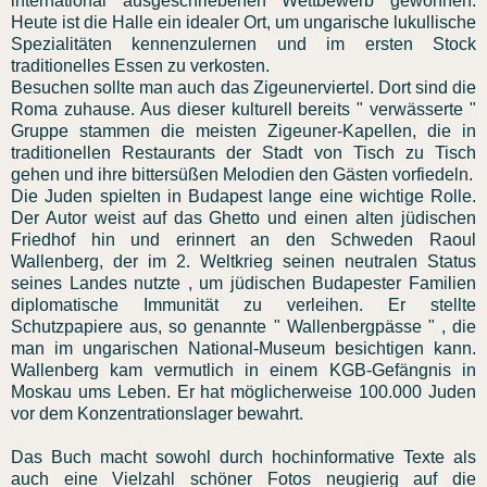
international ausgeschriebenen Wettbewerb gewonnen.
Heute ist die Halle ein idealer Ort, um ungarische lukullische
Spezialitäten kennenzulernen und im ersten Stock
traditionelles Essen zu verkosten.
Besuchen sollte man auch das Zigeunerviertel. Dort sind die
Roma zuhause. Aus dieser kulturell bereits " verwässerte "
Gruppe stammen die meisten Zigeuner-Kapellen, die in
traditionellen Restaurants der Stadt von Tisch zu Tisch
gehen und ihre bittersüßen Melodien den Gästen vorfiedeln.
Die Juden spielten in Budapest lange eine wichtige Rolle.
Der Autor weist auf das Ghetto und einen alten jüdischen
Friedhof hin und erinnert an den Schweden Raoul
Wallenberg, der im 2. Weltkrieg seinen neutralen Status
seines Landes nutzte , um jüdischen Budapester Familien
diplomatische Immunität zu verleihen. Er stellte
Schutzpapiere aus, so genannte " Wallenbergpässe " , die
man im ungarischen National-Museum besichtigen kann.
Wallenberg kam vermutlich in einem KGB-Gefängnis in
Moskau ums Leben. Er hat möglicherweise 100.000 Juden
vor dem Konzentrationslager bewahrt.
Das Buch macht sowohl durch hochinformative Texte als
auch eine Vielzahl schöner Fotos neugierig auf die