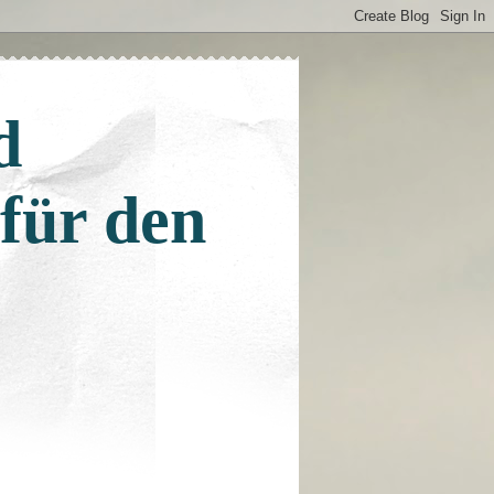
d
 für den