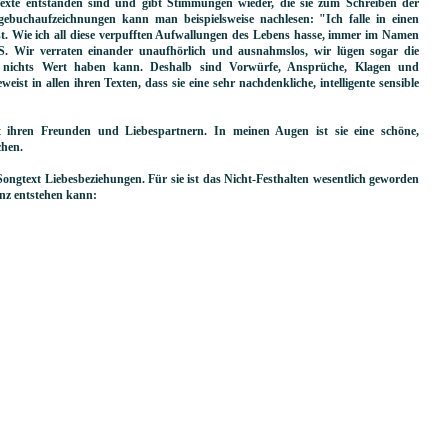
Texte entstanden sind und gibt Stimmungen wieder, die sie zum Schreiben der
gebuchaufzeichnungen kann man beispielsweise nachlesen: "Ich falle in einen
st. Wie ich all diese verpufften Aufwallungen des Lebens hasse, immer im Namen
ir verraten einander unaufhörlich und ausnahmslos, wir lügen sogar die
ss nichts Wert haben kann. Deshalb sind Vorwürfe, Ansprüche, Klagen und
ist in allen ihren Texten, dass sie eine sehr nachdenkliche, intelligente sensible
it ihren Freunden und Liebespartnern. In meinen Augen ist sie eine schöne,
chen.
Songtext Liebesbeziehungen. Für sie ist das Nicht-Festhalten wesentlich geworden
anz entstehen kann: