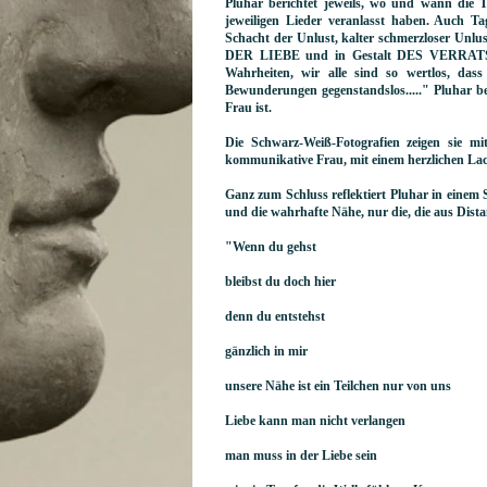
Pluhar berichtet jeweils, wo und wann die 
jeweiligen Lieder veranlasst haben. Auch Ta
Schacht der Unlust, kalter schmerzloser Unlu
DER LIEBE und in Gestalt DES VERRATS. W
Wahrheiten, wir alle sind so wertlos, da
Bewunderungen gegenstandslos....." Pluhar bewe
Frau ist.
Die Schwarz-Weiß-Fotografien zeigen sie m
kommunikative Frau, mit einem herzlichen La
Ganz zum Schluss reflektiert Pluhar in einem 
und die wahrhafte Nähe, nur die, die aus Dist
"Wenn du gehst
bleibst du doch hier
denn du entstehst
gänzlich in mir
unsere Nähe ist ein Teilchen nur von uns
Liebe kann man nicht verlangen
man muss in der Liebe sein