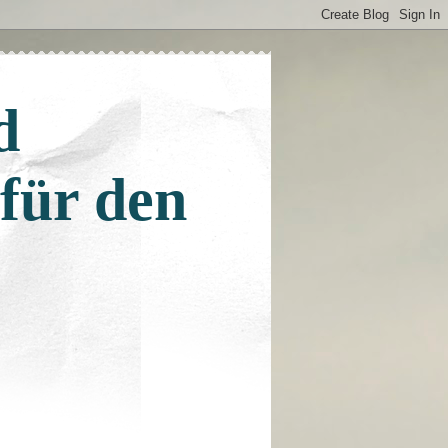
d
 für den