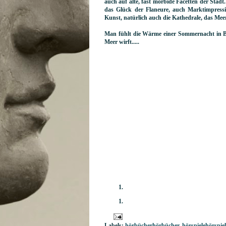
auch auf alte, fast morbide Facetten der Stadt
das Glück der Flaneure, auch Marktimpressio
Kunst, natürlich auch die Kathedrale, das Me
Man fühlt die Wärme einer Sommernacht in Ba
Meer wirft.....
Labels:
hörbücherhörbücher
,
hörspielehörspiel