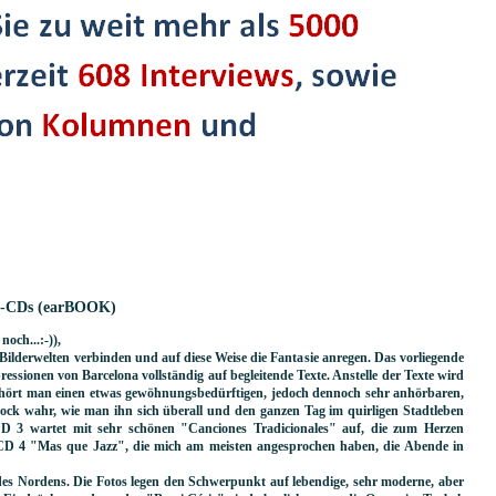
ik-CDs (earBOOK)
noch...:-)),
 Bilderwelten verbinden und auf diese Weise die Fantasie anregen. Das vorliegende
ressionen von Barcelona vollständig auf begleitende Texte. Anstelle der Texte wird
1 hört man einen etwas gewöhnungsbedürftigen, jedoch dennoch sehr anhörbaren,
ck wahr, wie man ihn sich überall und den ganzen Tag im quirligen Stadtleben
CD 3 wartet mit sehr schönen "Canciones Tradicionales" auf, die zum Herzen
CD 4 "Mas que Jazz", die mich am meisten angesprochen haben, die Abende in
e des Nordens. Die Fotos legen den Schwerpunkt auf lebendige, sehr moderne, aber