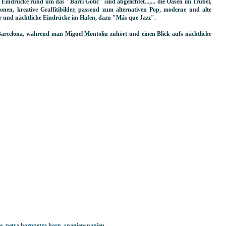
. Eindrücke rund um das "Barri Gótic" sind abgelichtet...,... die Oasen im Trubel,
nen, kreative Graffitibilder, passend zum alternativen Pop, moderne und alte
er und nächtliche Eindrücke im Hafen, dazu "Más que Jazz".
rcelona, während man Miguel Montoliu zuhört und einen Blick aufs nächtliche
e
,
petra hornpetra horn
,
spanienspanien