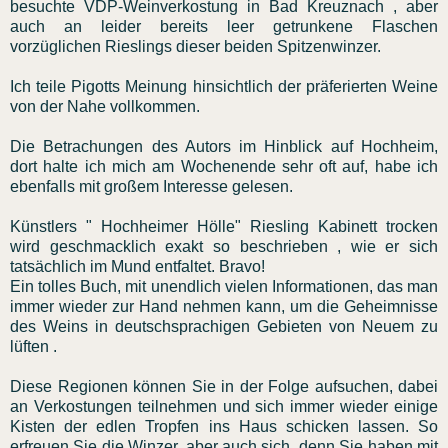
besuchte VDP-Weinverkostung in Bad Kreuznach , aber
auch an leider bereits leer getrunkene Flaschen
vorzüglichen Rieslings dieser beiden Spitzenwinzer.
Ich teile Pigotts Meinung hinsichtlich der präferierten Weine
von der Nahe vollkommen.
Die Betrachungen des Autors im Hinblick auf Hochheim,
dort halte ich mich am Wochenende sehr oft auf, habe ich
ebenfalls mit großem Interesse gelesen.
Künstlers " Hochheimer Hölle" Riesling Kabinett trocken
wird geschmacklich exakt so beschrieben , wie er sich
tatsächlich im Mund entfaltet. Bravo!
Ein tolles Buch, mit unendlich vielen Informationen, das man
immer wieder zur Hand nehmen kann, um die Geheimnisse
des Weins in deutschsprachigen Gebieten von Neuem zu
lüften .
Diese Regionen können Sie in der Folge aufsuchen, dabei
an Verkostungen teilnehmen und sich immer wieder einige
Kisten der edlen Tropfen ins Haus schicken lassen. So
erfreuen Sie die Winzer, aber auch sich, denn Sie haben mit