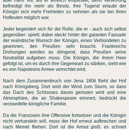
aber mehr vor, als er wirklich empfindet, denn Verwirrung
befriedigt ihn mehr als Besitz. Ihre Tugend erlaubt der
Königin sich mehr Freiheiten zu nehmen als sie bei ihren
Hofleuten möglich war.
Jeder begeistert sich für die Rolle, die er - auch sich selbst
gegenüber- spielt; dabei steckt hinter der galanten Fassade
der realistische Wunsch der Königin, einen Verbündeten zu
gewinnen, den Preußen sehr braucht. Frankreichs
Drohungen werden so dringend, dass Preußen seine
Neutralität aufgeben muss. Die Königin, die ihrem Heer
gefolgt ist, um es durch ihre Gegenwart zu stärken, sieht wie
es von Napoleons Armee vernichtet wird.
Nach dem Zusammenbruch von Jena 1806 flieht der Hof
nach Königsberg. Dort wird der Wind zum Sturm, so dass
das Dach des Schlosses davon gerissen wird und eine
Atmosphäre, die an Shakespeare erinnert, bedrückt die
verzweifelte königliche Familie.
Da die Franzosen ihre Offensive fortsetzen und die Königin
nicht verhandeln will, muss der Hof erneut aufbrechen und
nach Memel fliehen. Dort ist die Armut groß: es schneit