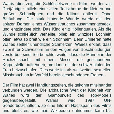
Warris- dies zeigt die Schlüsselszene im Film - wurden als
Dreijähriger mittels einer alten Tonscherbe die kleinen und
großen Schamlippen und die Klitoris entfernt. Ohne
Betäubung. Die stark blutende Wunde wurde mit den
spitzen Dornen eines Wüstenstrauches zusammengesteckt
und entzündete sich. Das Kind erlitt Höllenqualen. Als die
Wunde schließlich verheilte, blieb ein winziges Löchlein
offen, etwa so breit wie ein Strohhalm. Beim Urinieren hatte
Waries seither unendliche Schmerzen. Waries erklärt, dass
zwei ihrer Schwestern an den Folgen von Beschneidungen
verstorben sind. Sie berichtet weiter, dass die Männer in der
Hochzeitsnacht mit einem Messer die geschundene
Körperstelle auftrennen, um dann mit der schwer blutenden
Frau beizuschlafen. Dies werte ich als weltweiten sexuellen
Missbrauch an im Vorfeld bereits geschundenen Frauen.
Der Film hat zwei Handlungszeiten, die gekonnt miteinander
verbunden werden. Die archaische Welt der Kindheit von
Waries wird der Glamourwelt des Top-Models
gegenübergestellt. Waries wird 1997 UN-
Sonderbotschafterin, so eine Info im Nachspann des Films
und bleibt es, wie man Wikipedea entnehmen kann bis