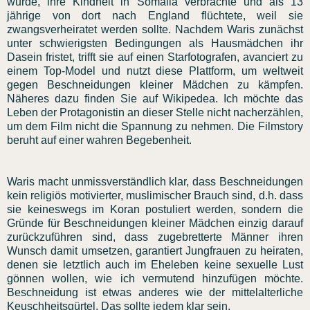
wurde, ihre Kindheit in Somalia verbrachte und als 13
jährige von dort nach England flüchtete, weil sie
zwangsverheiratet werden sollte. Nachdem Waris zunächst
unter schwierigsten Bedingungen als Hausmädchen ihr
Dasein fristet, trifft sie auf einen Starfotografen, avanciert zu
einem Top-Model und nutzt diese Plattform, um weltweit
gegen Beschneidungen kleiner Mädchen zu kämpfen.
Näheres dazu finden Sie auf Wikipedea. Ich möchte das
Leben der Protagonistin an dieser Stelle nicht nacherzählen,
um dem Film nicht die Spannung zu nehmen. Die Filmstory
beruht auf einer wahren Begebenheit.
Waris macht unmissverständlich klar, dass Beschneidungen
kein religiös motivierter, muslimischer Brauch sind, d.h. dass
sie keineswegs im Koran postuliert werden, sondern die
Gründe für Beschneidungen kleiner Mädchen einzig darauf
zurückzuführen sind, dass zugebretterte Männer ihren
Wunsch damit umsetzen, garantiert Jungfrauen zu heiraten,
denen sie letztlich auch im Eheleben keine sexuelle Lust
gönnen wollen, wie ich vermutend hinzufügen möchte.
Beschneidung ist etwas anderes wie der mittelalterliche
Keuschheitsgürtel. Das sollte jedem klar sein.