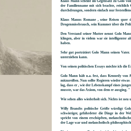
Klaus Mann scheint im Gegensatz zu Golo v
der Familienname mit sich brachte, reichli
durchdrungen, sondern einfach nur feststellen
Klaus Manns Romane , seine Reisen quer 
Drogenmissbrauch, sein Kummer über die Politi
Den Verstand seiner Mutter nennt Golo Mann 
klingen, aber in vielem war sie intelligent
haben.
Sehr gut porträtiert Golo Mann seinen Vater.
unterziehen kann.
Von seinen politischen Essays möchte ich die
Golo Mann hält u.a. fest, dass Kennedy von 
mitzureißen. Nun sollte Regieren wieder etwa
lag, dass er , wie der Lebenskampf eines jung
musste, war das Axiom, von dem er ausging. "
Wie sehen alles wiederholt sich. Nichts ist neu
Willy Brandts politische Größe würdigt Go
schwieriger, gefährdeter die Dinge in der W
spricht von einem erschöpften, melancholisch
der Lage war und melancholisch-philosophisc