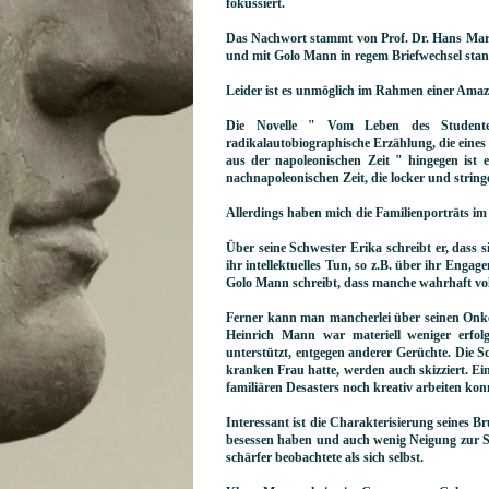
fokussiert.
Das Nachwort stammt von Prof. Dr. Hans Marti
und mit Golo Mann in regem Briefwechsel stan
Leider ist es unmöglich im Rahmen einer Amaz
Die Novelle " Vom Leben des Studente
radikalautobiographische Erzählung, die eines
aus der napoleonischen Zeit " hingegen ist 
nachnapoleonischen Zeit, die locker und stringe
Allerdings haben mich die Familienporträts i
Über seine Schwester Erika schreibt er, dass s
ihr intellektuelles Tun, so z.B. über ihr Enga
Golo Mann schreibt, dass manche wahrhaft v
Ferner kann man mancherlei über seinen Onke
Heinrich Mann war materiell weniger erfo
unterstützt, entgegen anderer Gerüchte. Die 
kranken Frau hatte, werden auch skizziert. Ein
familiären Desasters noch kreativ arbeiten kon
Interessant ist die Charakterisierung seines 
besessen haben und auch wenig Neigung zur Se
schärfer beobachtete als sich selbst.