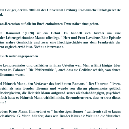
n Gauger, der bis 2000 an der Universität Freiburg Romanische Philologie lehrte
d.
on-Rezension auf alle im Buch enthaltenen Texte näher einzugehen.
n Raimund "(1928) ist ein Debüt. Es handelt sich hierbei um eine
 der Lebensgeheimnisse Manns offenlegt. " Herr und Frau Lavalette. Eine Episode
eine wahre Geschichte und zwar eine Fluchtgeschichte aus dem Frankreich der
nt zugleich erzählt ist. Nicht uninteressant.
m Buch mehr angesprochen.
ie kompromisslos und treffsicher in ihren Urteilen war. Man erfährt Einiges über
gement im Cabaret " Die Pfeffermühle ", auch dass sie Gedichte schrieb, von denen
ollkommen waren.
l Heinrich Mann, den Verfasser des berühmten Romans " Der Untertan " lesen.
lgreich als sein Bruder Thomas und wurde von diesem phasenweise geldlich
Schwierigkeiten, die Heinrich Mann aufgrund seiner alkoholabhängigen, psychisch
fach hatte es Heinrich Mann wirklich nicht. Bewundernswert, dass er trotz dieses
nte !
Bruders Klaus Mann. Ihm ordnet er " herzlustigen Humor " zu. Ironie soll er kaum
lbstkritik. G. Mann hält fest, dass sein Bruder Klaus die Welt und die Menschen