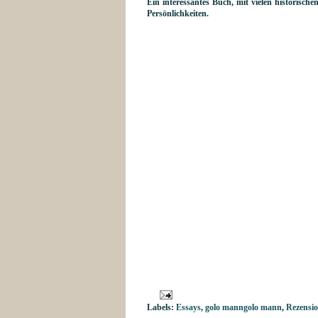
Ein interessantes Buch, mit vielen historisch
Persönlichkeiten.
Labels:
Essays
,
golo manngolo mann
,
Rezensio