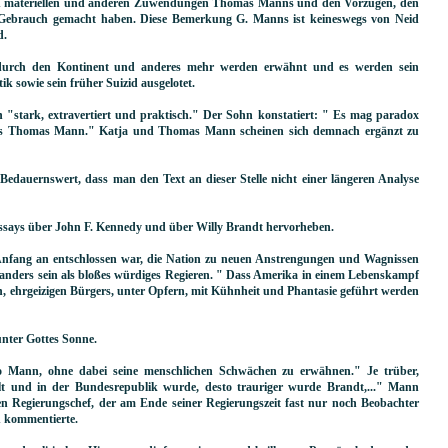
on materiellen und anderen Zuwendungen Thomas Manns und den Vorzügen, den
ch Gebrauch gemacht haben. Diese Bemerkung G. Manns ist keineswegs von Neid
d.
durch den Kontinent und anderes mehr werden erwähnt und es werden sein
k sowie sein früher Suizid ausgelotet.
"stark, extravertiert und praktisch." Der Sohn konstatiert: " Es mag paradox
er als Thomas Mann." Katja und Thomas Mann scheinen sich demnach ergänzt zu
 Bedauernswert, dass man den Text an dieser Stelle nicht einer längeren Analyse
 Essays über John F. Kennedy und über Willy Brandt hervorheben.
Anfang an entschlossen war, die Nation zu neuen Anstrengungen und Wagnissen
s anders sein als bloßes würdiges Regieren. " Dass Amerika in einem Lebenskampf
en, ehrgeizigen Bürgers, unter Opfern, mit Kühnheit und Phantasie geführt werden
 unter Gottes Sonne.
lo Mann, ohne dabei seine menschlichen Schwächen zu erwähnen." Je trüber,
elt und in der Bundesrepublik wurde, desto trauriger wurde Brandt,..." Mann
en Regierungschef, der am Ende seiner Regierungszeit fast nur noch Beobachter
h kommentierte.