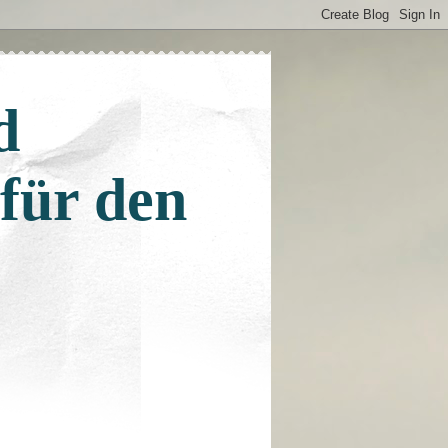
d
 für den