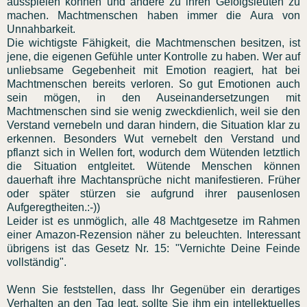
ausspielen können und andere zu ihren Gefolgsleuten zu
machen. Machtmenschen haben immer die Aura von
Unnahbarkeit.
Die wichtigste Fähigkeit, die Machtmenschen besitzen, ist
jene, die eigenen Gefühle unter Kontrolle zu haben. Wer auf
unliebsame Gegebenheit mit Emotion reagiert, hat bei
Machtmenschen bereits verloren. So gut Emotionen auch
sein mögen, in den Auseinandersetzungen mit
Machtmenschen sind sie wenig zweckdienlich, weil sie den
Verstand vernebeln und daran hindern, die Situation klar zu
erkennen. Besonders Wut vernebelt den Verstand und
pflanzt sich in Wellen fort, wodurch dem Wütenden letztlich
die Situation entgleitet. Wütende Menschen können
dauerhaft ihre Machtansprüche nicht manifestieren. Früher
oder später stürzen sie aufgrund ihrer pausenlosen
Aufgeregtheiten.:-))
Leider ist es unmöglich, alle 48 Machtgesetze im Rahmen
einer Amazon-Rezension näher zu beleuchten. Interessant
übrigens ist das Gesetz Nr. 15: "Vernichte Deine Feinde
vollständig".
Wenn Sie feststellen, dass Ihr Gegenüber ein derartiges
Verhalten an den Tag legt, sollte Sie ihm ein intellektuelles