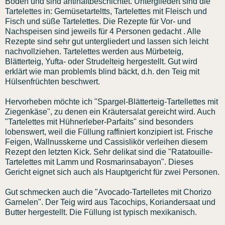
Boden und sind antihaftbeschichtet. Untergliedert sind die
Tartelettes in: Gemüsetarteltts, Tartelettes mit Fleisch und
Fisch und süße Tartelettes. Die Rezepte für Vor- und
Nachspeisen sind jeweils für 4 Personen gedacht . Alle
Rezepte sind sehr gut untergliedert und lassen sich leicht
nachvollziehen. Tartelettes werden aus Mürbeteig,
Blätterteig, Yufta- oder Strudelteig hergestellt. Gut wird
erklärt wie man problemls blind bäckt, d.h. den Teig mit
Hülsenfrüchten beschwert.
Hervorheben möchte ich "Spargel-Blätterteig-Tartellettes mit
Ziegenkäse", zu denen ein Kräutersalat gereicht wird. Auch
"Tartelettes mit Hühnerleber-Parfaits" sind besonders
lobenswert, weil die Füllung raffiniert konzipiert ist. Frische
Feigen, Wallnusskerne und Cassislikör verleihen diesem
Rezept den letzten Kick. Sehr delikat sind die "Ratatouille-
Tartelettes mit Lamm und Rosmarinsabayon". Dieses
Gericht eignet sich auch als Hauptgericht für zwei Personen.
Gut schmecken auch die "Avocado-Tartelletes mit Chorizo
Garnelen". Der Teig wird aus Tacochips, Koriandersaat und
Butter hergestellt. Die Füllung ist typisch mexikanisch.