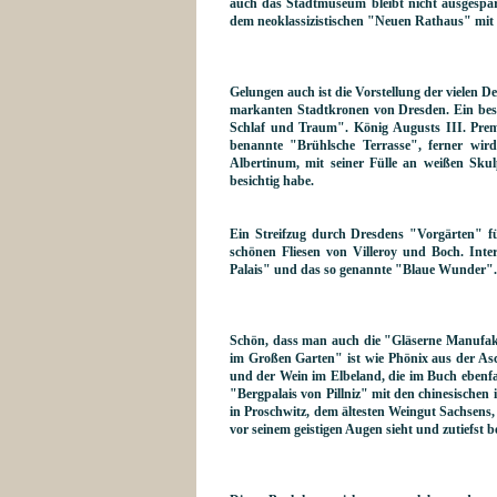
auch das Stadtmuseum bleibt nicht ausgesp
dem neoklassizistischen "Neuen Rathaus" mit
Gelungen auch ist die Vorstellung der vielen 
markanten Stadtkronen von Dresden. Ein beso
Schlaf und Traum". König Augusts III. Premi
benannte "Brühlsche Terrasse", ferner wird
Albertinum, mit seiner Fülle an weißen Skul
besichtig habe.
Ein Streifzug durch Dresdens "Vorgärten" f
schönen Fliesen von Villeroy und Boch. Inte
Palais" und das so genannte "Blaue Wunder". 
Schön, dass man auch die "Gläserne Manufaktu
im Großen Garten" ist wie Phönix aus der Asc
und der Wein im Elbeland, die im Buch ebenf
"Bergpalais von Pillniz" mit den chinesischen
in Proschwitz, dem ältesten Weingut Sachsens
vor seinem geistigen Augen sieht und zutiefst b