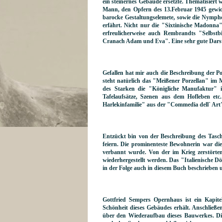
ein steinernes Gebäude ersetzte. Thematisie
Mann, den Opfern des 13.Februar 1945 gewid
barocke Gestaltungselemete, sowie die Nymph
erfährt. Nicht nur die "Sixtinische Madonna
erfreulicherweise auch Rembrandts "Selbstb
Cranach Adam und Eva". Eine sehr gute Darste
Gefallen hat mir auch die Beschreibung der Po
steht natürlich das "Meißener Porzellan" im 
des Starken die "Königliche Manufaktur" in
Tafelaufsätze, Szenen aus dem Hofleben et
Harlekinfamilie" aus der "Commedia dell` Art"
Entzückt bin von der Beschreibung des Tasche
feiern. Die prominenteste Bewohnerin war die
verbannt wurde. Von der im Krieg zerstörte
wiederhergestellt werden. Das "Italienische 
in der Folge auch in diesem Buch beschrieben u
Gottfried Sempers Opernhaus ist ein Kapit
Schönheit dieses Gebäudes erhält. Anschließ
über den Wiederaufbau dieses Bauwerkes. Die