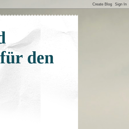
d
 für den