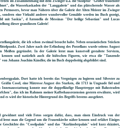
rt werden im Zusammenhang mit dem Zwinger u.a. die Skulptur "Großer trauender
met", die Wasserkaskaden der "Langgalerie" und das plätschernde Wasser als
en Permosers, bevor man Näheres über die Galerie der Alten Meister im Zwinger
", sondern eine Vielzahl anderer wundervoller Gemälde werden im Buch gezeigt,
ild mit Saskia", d Antonella de Messinas "Der heilige Sebastian" und Lucas
llung dieser grandiosen Galerie!
rzellangalerie, die ich schon zweimal besucht habe. Neben ostasiatischen Stücken
Mittelpunkt. Zwei Jahre nach der Erfindung des Porzellans wurde seitens August
 Meißen gegründet. In der Galerie lernt man kunstvoll gestaltete Servicen,
c. kennen und natürlich auch die hübschen Figuren, wie etwa die "Tanzende
 von Johann Joachim Kändler, die im Buch doppelseitig abgebildet sind.
nbergpalais. Dort hatte ich bereits das Vergnügen zu logieren und Silvester zu
 Gräfin Cosel, eine Mätresse August des Starken, die 1713 in Ungnade fiel und
n Innenausstattung konnte nur die doppelläufige Haupttreppe mit Balustraden
Dörfchen", das ich im Rahmen meiner Kaffeehausrezension gestern erwähnte, wird
nd es wird der historische Hintergrund des Begriffs bestens ausgelotet.
el gewidmet und viele Fotos sorgen dafür, dass, man einen Eindruck von der
end lernt man die Gegend um die Frauenkirche näher kennen und erfährt Einiges
 Geschichte des "Coselpalais" und das "Kurländerpalais" wird kurz skizziert,