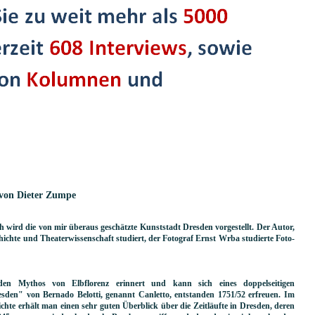
 von Dieter Zumpe
h wird die von mir überaus geschätzte Kunststadt Dresden vorgestellt. Der Autor,
ichte und Theaterwissenschaft studiert, der Fotograf Ernst Wrba studierte Foto-
en Mythos von Elbflorenz erinnert und kann sich eines doppelseitigen
sden" von Bernado Belotti, genannt Canletto, entstanden 1751/52 erfreuen. Im
chte erhält man einen sehr guten Überblick über die Zeitläufte in Dresden, deren