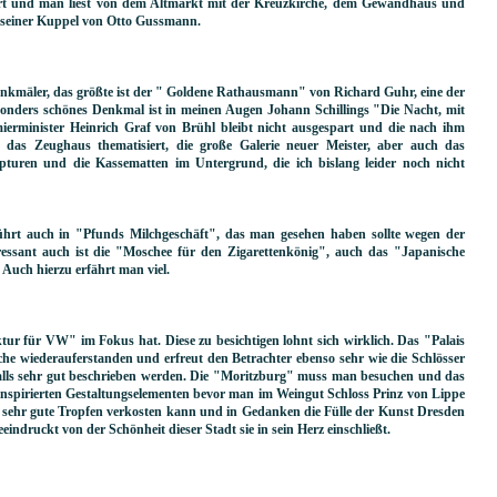
art und man liest von dem Altmarkt mit der Kreuzkirche, dem Gewandhaus und
 seiner Kuppel von Otto Gussmann.
Denkmäler, das größte ist der " Goldene Rathausmann" von Richard Guhr, eine der
nders schönes Denkmal ist in meinen Augen Johann Schillings "Die Nacht, mit
erminister Heinrich Graf von Brühl bleibt nicht ausgespart und die nach ihm
 das Zeughaus thematisiert, die große Galerie neuer Meister, aber auch das
pturen und die Kassematten im Untergrund, die ich bislang leider noch nicht
ührt auch in "Pfunds Milchgeschäft", das man gesehen haben sollte wegen der
ressant auch ist die "Moschee für den Zigarettenkönig", auch das "Japanische
Auch hierzu erfährt man viel.
r für VW" im Fokus hat. Diese zu besichtigen lohnt sich wirklich. Das "Palais
he wiederauferstanden und erfreut den Betrachter ebenso sehr wie die Schlösser
alls sehr gut beschrieben werden. Die "Moritzburg" muss man besuchen und das
 inspirierten Gestaltungselementen bevor man im Weingut Schloss Prinz von Lippe
, sehr gute Tropfen verkosten kann und in Gedanken die Fülle der Kunst Dresden
eeindruckt von der Schönheit dieser Stadt sie in sein Herz einschließt.