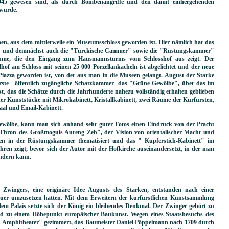
1945 gewesen sind, als durch Bombenangriffe und den damit einhergehenden
 wurde.
nen, aus dem mittlerweile ein Museumsschloss geworden ist. Hier nämlich hat das
t" und demnächst auch die "Türckische Cammer" sowie die "Rüstungskammer"
ahme, die den Eingang zum Hausmannsturms vom Schlosshof aus zeigt. Der
f am Schloss mit seinen 25 000 Porzellankacheln ist abgelichtet und der neue
r Piazza geworden ist, von der aus man in die Museen gelangt. August der Starke
erste - öffentlich zugängliche Schatzkammer- das "Grüne Gewölbe", über das im
st, das die Schätze durch die Jahrhunderte nahezu vollständig erhalten geblieben
er Kunststücke mit Mikrokabinett, Kristallkabinett, zwei Räume der Kurfürsten,
aal und Email-Kabinett.
wölbe, kann man sich anhand sehr guter Fotos einen Eindruck von der Pracht
r Thron des Großmoguls Aureng Zeb", der Vision von orientalischer Macht und
en in der Rüstungskammer thematisiert und das " Kupferstich-Kabinett" im
ren zeigt, bevor sich der Autor mit der Hofkirche auseinandersetzt, in der man
undern kann.
 Zwingers, eine originäre Idee Augusts des Starken, entstanden nach einer
hauer umzusetzen hatten. Mit dem Erweitern der kurfürstlichen Kunstsammlung
em Palais setzte sich der König ein bleibendes Denkmal. Der Zwinger gehört zu
d zu einem Höhepunkt europäischer Baukunst. Wegen eines Staatsbesuchs des
es "Amphitheater" gezimmert, das Baumeister Daniel Pöppelmann nach 1709 durch