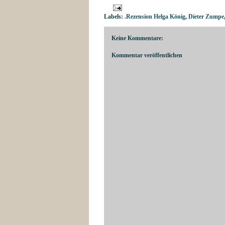
Labels:
.Rezension Helga König
,
Dieter Zumpe
Keine Kommentare:
Kommentar veröffentlichen