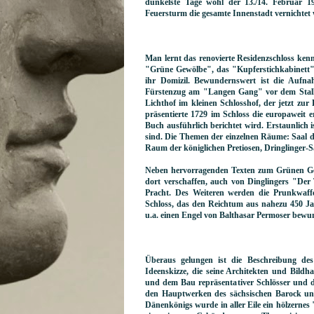
dunkelste Tage wohl der 13./14. Februar 
Feuersturm die gesamte Innenstadt vernichtet
Man lernt das renovierte Residenzschloss ken
"Grüne Gewölbe", das "Kupferstichkabinet
ihr Domizil. Bewundernswert ist die Aufn
Fürstenzug am "Langen Gang" vor dem Stallho
Lichthof im kleinen Schlosshof, der jetzt zu
präsentierte 1729 im Schloss die europaweit 
Buch ausführlich berichtet wird. Erstaunlich i
sind. Die Themen der einzelnen Räume: Saal d
Raum der königlichen Pretiosen, Dringlinger-S
Neben hervorragenden Texten zum Grünen Ge
dort verschaffen, auch von Dinglingers "De
Pracht. Des Weiteren werden die Prunkwaff
Schloss, das den Reichtum aus nahezu 450 Jah
u.a. einen Engel von Balthasar Permoser bew
Überaus gelungen ist die Beschreibung des
Ideenskizze, die seine Architekten und Bild
und dem Bau repräsentativer Schlösser und d
den Hauptwerken des sächsischen Barock un
Dänenkönigs wurde in aller Eile ein hölzern