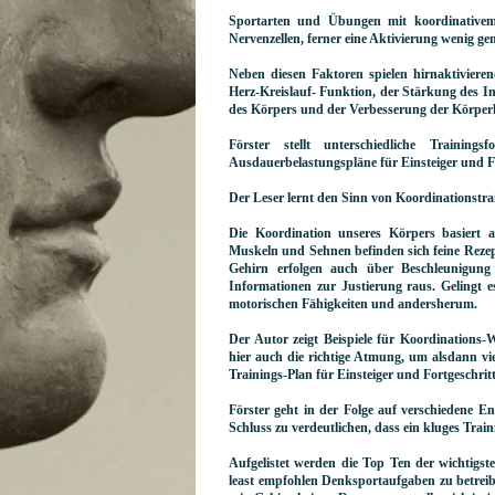
Sportarten und Übungen mit koordinative
Nervenzellen, ferner eine Aktivierung wenig ge
Neben diesen Faktoren spielen hirnaktiviere
Herz-Kreislauf- Funktion, der Stärkung des I
des Körpers und der Verbesserung der Körper
Förster stellt unterschiedliche Trai
Ausdauerbelastungspläne für Einsteiger und Fo
Der Leser lernt den Sinn von Koordinationstra
Die Koordination unseres Körpers basiert 
Muskeln und Sehnen befinden sich feine Reze
Gehirn erfolgen auch über Beschleunigung
Informationen zur Justierung raus. Gelingt e
motorischen Fähigkeiten und andersherum.
Der Autor zeigt Beispiele für Koordinations-
hier auch die richtige Atmung, um alsdann viele
Trainings-Plan für Einsteiger und Fortgeschrit
Förster geht in der Folge auf verschiedene 
Schluss zu verdeutlichen, dass ein kluges Trai
Aufgelistet werden die Top Ten der wichtigst
least empfohlen Denksportaufgaben zu betreiben,