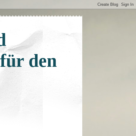
d
 für den