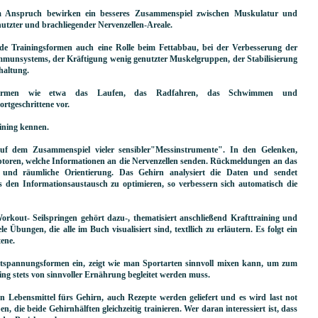
m Anspruch bewirken ein besseres Zusammenspiel zwischen Muskulatur und
nutzter und brachliegender Nervenzellen-Areale.
nde Trainingsformen auch eine Rolle beim Fettabbau, bei der Verbesserung der
mmunsystems, der Kräftigung wenig genutzter Muskelgruppen, der Stabilisierung
haltung.
ningsformen wie etwa das Laufen, das Radfahren, das Schwimmen und
rtgeschrittene vor.
ining kennen.
auf dem Zusammenspiel vieler sensibler"Messinstrumente". In den Gelenken,
ptoren, welche Informationen an die Nervenzellen senden. Rückmeldungen an das
 und räumliche Orientierung. Das Gehirn analysiert die Daten und sendet
s den Informationsaustausch zu optimieren, so verbessern sich automatisch die
Workout- Seilspringen gehört dazu-, thematisiert anschließend Krafttraining und
 Übungen, die alle im Buch visualisiert sind, textllich zu erläutern. Es folgt ein
tene.
Entspannungsformen ein, zeigt wie man Sportarten sinnvoll mixen kann, um zum
ning stets von sinnvoller Ernährung begleitet werden muss.
en Lebensmittel fürs Gehirn, auch Rezepte werden geliefert und es wird last not
 die beide Gehirnhälften gleichzeitig trainieren. Wer daran interessiert ist, dass