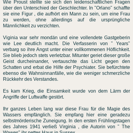
Wie Proust stellte sie sich den leidenschaftlichen Fragen
über den Unterschied der Geschlechter. In "Orlano" schaffte
sie eine Figur , die aufhört ein Mann zu sein, um eine Frau
zu werden, ohne allerdings auf die ursprüngliche
Männlichkeit zu verzichten.
Viginia war sehr mondän und eine vollendete Gastgeberin
wie Lee deutlich macht. Die Verfasserin von " Years"
verbarg so ihre Angst unter einer vollkommenen Höflichkeit.
Sie blieb jedoch stets verletzbar. Mitunter geriet dieser große
Geist durcheinander, vertauschte das Licht gegen den
Schatten und erbat die Hilfe der Psychiater. Sie befürchtete
ebenso die Wahnsinnanfälle, wie die weniger schmerzliche
Rückkehr des Verstandes.
Es kam Krieg, die Einsamkeit wurde von dem Lärm der
Angriffe der Luftwaffe gestört.
Ihr ganzes Leben lang war diese Frau für die Magie des
Wassers empfänglich. Sie empfang hier eine geradezu
selbstmörderische Zuneigung. In den ersten Frühlingstagen
des Jahres 1941 verließ Virginia , die Autorin von " The
Wawes" ihr nettes Haus in Sussex.