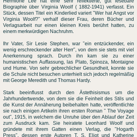
Hermione Lee hat eine sehr reflektierte, gut lesebare
Biographie über Virginia Woolf ( 1882-1941) verfasst. Ein
Stück, dessen Titel ein Kinderlied variert "Wer hat Angst vor
Virginia Woolf?" verhalf dieser Frau, deren Bücher und
Verlagsarbeit nur einen kleinen Kreis berührt hatten, zu
einem merkwürdigen Nachruhm.
Ihr Vater, Sir Lesie Stephen, war "ein entzückender, ein
wenig erschreckender alter Herr", von dem sie stets mit viel
Anerkennung sprach. Durch ihn kam sie zu einer
humanistischen Auffassung, las Plato, Spinoza, Montaigne
und Hume. Von sehr gebrechlicher Gesundheit, konnte sie
die Schule nicht besuchen unterhielt sich jedoch regelmäßig
mit George Meredith und Thomas Hardy.
Stark beeinflusst durch den Ästethisismus um die
Jahrhundertwende, von dem sie die Feinheit des Stils und
die Kunst der Annäherung beibehalten hatte, veröffentlichte
sie nach einigen Artikeln ihren ersten Roman " The Voyage
out", 1915, in welchem die Unruhe über den Ablauf der Zeit
zum Ausdruck kam. Sie heiratete Leonhard Woolf und
gründete mit ihrem Gatten einen Verlag, die "Hogarth
Press", dessen erste Autoren T. S. Eliot und Katherine