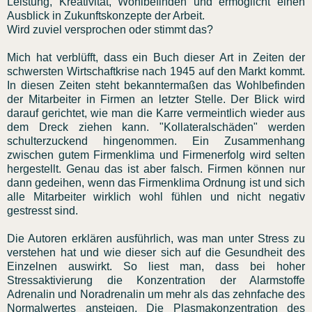
Leistung, Kreativität, Wohlbefinden und ermöglicht einen
Ausblick in Zukunftskonzepte der Arbeit.
Wird zuviel versprochen oder stimmt das?
Mich hat verblüfft, dass ein Buch dieser Art in Zeiten der
schwersten Wirtschaftkrise nach 1945 auf den Markt kommt.
In diesen Zeiten steht bekanntermaßen das Wohlbefinden
der Mitarbeiter in Firmen an letzter Stelle. Der Blick wird
darauf gerichtet, wie man die Karre vermeintlich wieder aus
dem Dreck ziehen kann. "Kollateralschäden" werden
schulterzuckend hingenommen. Ein Zusammenhang
zwischen gutem Firmenklima und Firmenerfolg wird selten
hergestellt. Genau das ist aber falsch. Firmen können nur
dann gedeihen, wenn das Firmenklima Ordnung ist und sich
alle Mitarbeiter wirklich wohl fühlen und nicht negativ
gestresst sind.
Die Autoren erklären ausführlich, was man unter Stress zu
verstehen hat und wie dieser sich auf die Gesundheit des
Einzelnen auswirkt. So liest man, dass bei hoher
Stressaktivierung die Konzentration der Alarmstoffe
Adrenalin und Noradrenalin um mehr als das zehnfache des
Normalwertes ansteigen. Die Plasmakonzentration des