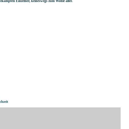
kämpfen Einzelner, keineswegs zum Wohle aller.
chzeit