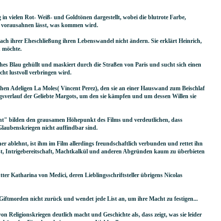
n vielen Rot- Weiß- und Goldtönen dargestellt, wobei die blutrote Farbe,
 vorausahnen lässt, was kommen wird.
ch ihrer Eheschließung ihren Lebenswandel nicht ändern. Sie erklärt Heinrich,
n möchte.
ches Blau gehüllt und maskiert durch die Straßen von Paris und sucht sich einen
ht lustvoll verbringen wird.
ischen Adeligen La Moles( Vincent Perez), den sie an einer Hauswand zum Beischlaf
gsverlauf der Geliebte Margots, um den sie kämpfen und um dessen Willen sie
ht" bilden den grausamen Höhepunkt des Films und verdeutlichen, dass
Glaubenskriegen nicht auffindbar sind.
ner ablehnt, ist ihm im Film allerdings freundschaftlich verbunden und rettet ihn
list, Intrigebereitschaft, Machtkalkül und anderen Abgründen kaum zu überbieten
er Katharina von Medici, deren Lieblingsschriftsteller übrigens Nicolas
Giftmorden nicht zurück und wendet jede List an, um ihre Macht zu festigen...
n Religionskriegen deutlich macht und Geschichte als, dass zeigt, was sie leider