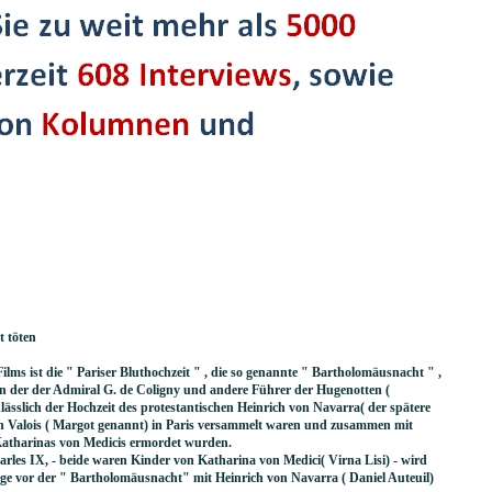
t töten
ms ist die " Pariser Bluthochzeit " , die so genannte " Bartholomäusnacht " ,
in der der Admiral G. de Coligny und andere Führer der Hugenotten (
anlässlich der Hochzeit des protestantischen Heinrich von Navarra( der spätere
n Valois ( Margot genannt) in Paris versammelt waren und zusammen mit
atharinas von Medicis ermordet wurden.
arles IX, - beide waren Kinder von Katharina von Medici( Virna Lisi) - wird
ge vor der " Bartholomäusnacht" mit Heinrich von Navarra ( Daniel Auteuil)