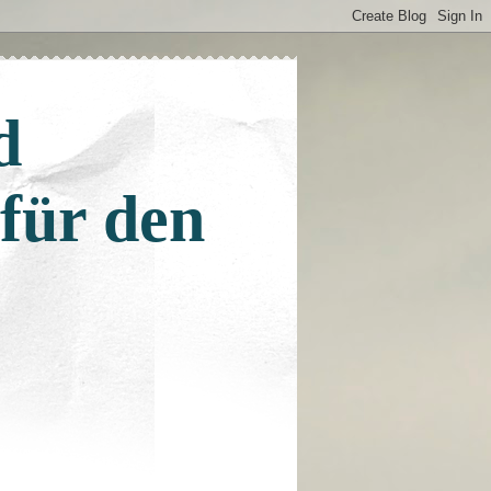
d
 für den