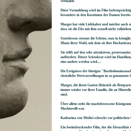
vermählt.
Diese Vermählung wird im Film farbenprächtig i
besonders in den Kostümen der Damen bereits
Margot hat viele Liebhaber und möchte auch na
dass sie die Ehe mit ihm sexuell nicht vollziehe
Stattdessen streunt die Schöne, nun in königli
Mann ihrer Wahl, mit dem sie ihre Hochzeitsnac
Sie trifft auf den sehr attraktiven, protestant
auffordert. Dieser Aristokrat wird im Handlun
eine andere werden wird....
Die Ereignisse der blutigen "Bartholomäusnac
christliche Wertvorstellungen in so genannten 
Margot, die ihren Gatten Heinrich als Bettpart
immer wieder vor ihrer Familie, die an Hinter
sind.
Über allem steht die machtbesessene Königsmutt
Machiavelli war.
Katharina von Medici schreckt vor politischen 
Ein beeindruckender Film, der die Absurdität vo