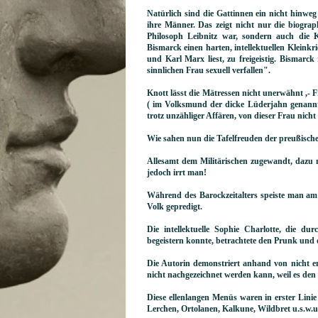
Natürlich sind die Gattinnen ein nicht hinwe
ihre Männer. Das zeigt nicht nur die biogra
Philosoph Leibnitz war, sondern auch die Ku
Bismarck einen harten, intellektuellen Kleinkri
und Karl Marx liest, zu freigeistig. Bismarck
sinnlichen Frau sexuell verfallen".
Knott lässt die Mätressen nicht unerwähnt ,- F
( im Volksmund der dicke Lüderjahn genannt
trotz unzähliger Affären, von dieser Frau nicht
Wie sahen nun die Tafelfreuden der preußisch
Allesamt dem Militärischen zugewandt, dazu n
jedoch irrt man!
Während des Barockzeitalters speiste man am
Volk gepredigt.
Die intellektuelle Sophie Charlotte, die 
begeistern konnte, betrachtete den Prunk und d
Die Autorin demonstriert anhand von nicht en
nicht nachgezeichnet werden kann, weil es d
Diese ellenlangen Menüs waren in erster Lini
Lerchen, Ortolanen, Kalkune, Wildbret u.s.w.u.