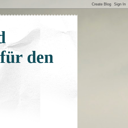
d
 für den