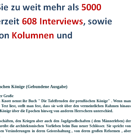
sischen Könige (Gebundene Ausgabe)
der Große
nja Knott nennt ihr Buch " Die Tafelfreuden der preußischen Könige" . Wenn man
n Text liest, stellt man fest, dass sie weit über den vermeintlichen Rahmen hinaus
n Könige über die Epochen hinweg von anderen Herrschern unterschied.
geschäften, den Kriegen aber auch den Jagdgesellschaften ( dem Männerleben) der
eibt die architektonischen Vorlieben beim Bau neuer Schlösser. Sie spricht von
chen Veränderungen in deren Geisteshaltung , von deren großen Reformen , aber
.