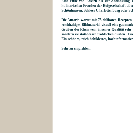
Eine Fülle von Fakten bis zur Abdankung 
kulinarischen Freuden der Hofgesellschaft aber
Schönhausen, Schloss Charlottenburg oder Sch
Die Autorin wartet mit 75 delikaten Rezepte
reichhaltiges Bildmaterial visuell eine gaumen
Großen der Rheinwein in seiner Qualität sehr
sondern sie stattdessen frohlocken dürfen . Fri
Ein schönes, reich bebildertes, hochinformativ
Sehr zu empfehlen.