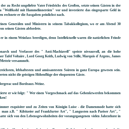
 der zu Recht ungeliebte Vater Friedrichs des Großen, setzte seinen Gästen in der
wa "Weißkohl mit Hammelinnereien" vor und investierte das eingesparte Geld in
n rechnete er die Ausgaben peinlichst nach.
seinen Generälen und Ministern in seinem Tabakkollegium, wo er am Abend 30
on seinen Gästen abfordete.
 er in einem Weinfass beerdigen, denn Intellektuelle waren die natürlichen Feinde
onarch und Verfasser des " Anti-Machiavell" speiste niveauvoll, an die hohe
er Tafel Voltaire , Lord Georg Keith, Ludwig von Stille, Marquis d`Argens, James
 Mettrie versammelt.
streichsten, lebhaftesten und amüsantesten Soireen in ganz Europa gewesen sein.
erten nicht die geistigen Höhenflüge der eloquenten Gäste.
 Bergerac und Bordeaux-Weine.
ntierte er wie folgt: " Wer einen Vorgeschmack auf das Gehenktwerden bekommen
nken!
immer exquisiter und zu Zeiten von Königin Luise - die Damenmode hatte sich
 man z.B. " Kibitzeier auf Frankfurter Art", " Langusten nach Pariser Art", "
atte sich von den Lebensgewohnheiten der vorangegangenen vielen Jahrzehnte in