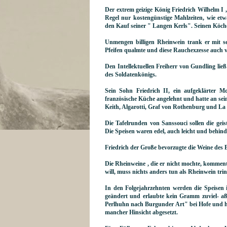
Der extrem geizige König Friedrich Wilhelm I ,
Regel nur kostengünstige Mahlzeiten, wie et
den Kauf seiner " Langen Kerls". Seinen Köche
Unmengen billigen Rheinwein trank er mit 
Pfeifen qualmte und diese Rauchexzesse auch v
Den Intellektuellen Freiherr von Gundling ließ
des Soldatenkönigs.
Sein Sohn Friedrich II, ein aufgeklärter M
französische Küche angelehnt und hatte an sein
Keith, Algarotti, Graf von Rothenburg und La
Die Tafelrunden von Sanssouci sollen die gei
Die Speisen waren edel, auch leicht und behind
Friedrich der Große bevorzugte die Weine des
Die Rheinweine , die er nicht mochte, komme
will, muss nichts anders tun als Rheinwein tri
In den Folgejahrzehnten werden die Speisen 
geändert und erlaubte kein Gramm zuviel- aß
Perlhuhn nach Burgunder Art" bei Hofe und h
mancher Hinsicht abgesetzt.