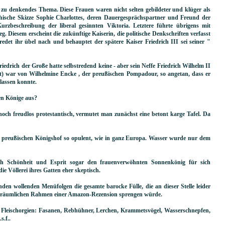
g zu denkendes Thema. Diese Frauen waren nicht selten gebildeter und klüger als
phische Skizze Sophie Charlottes, deren Dauergesprächspartner und Freund der
rzbeschreibung der liberal gesinnten Viktoria. Letztere führte übrigens mit
eg. Diesem erscheint die zukünftige Kaiserin, die politische Denkschriften verfasst
 redet ihr übel nach und behauptet der spätere Kaiser Friedrich III sei seiner "
riedrich der Große hatte selbstredend keine - aber sein Neffe Friedrich Wilhelm II
) war von Wilhelmine Encke , der preußischen Pompadour, so angetan, dass er
 lassen konnte.
en Könige aus?
och freudlos protestantisch, vermutet man zunächst eine betont karge Tafel. Da
 preußischen Königshof so opulent, wie in ganz Europa. Wasser wurde nur dem
durch Schönheit und Esprit sogar den frauenverwöhnten Sonnenkönig für sich
ie Völlerei ihres Gatten eher skeptisch.
den wollenden Menüfolgen die gesamte barocke Fülle, die an dieser Stelle leider
en räumlichen Rahmen einer Amazon-Rezension sprengen würde.
e Fleischorgien: Fasanen, Rebhühner, Lerchen, Krammetsvögel, Wasserschnepfen,
s.f..