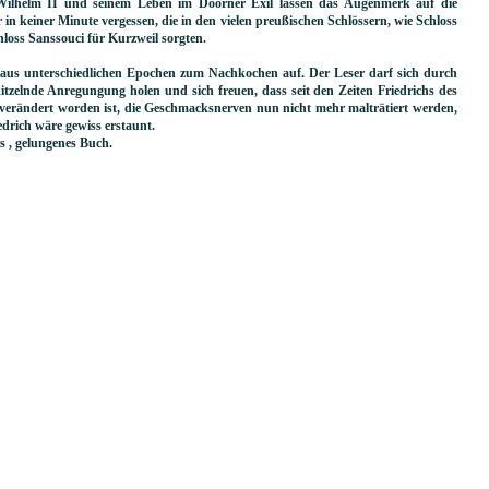
Wilhelm II und seinem Leben im Doorner Exil lassen das Augenmerk auf die
 in keiner Minute vergessen, die in den vielen preußischen Schlössern, wie Schloss
loss Sanssouci für Kurzweil sorgten.
n aus unterschiedlichen Epochen zum Nachkochen auf. Der Leser darf sich durch
kitzelnde Anregungung holen und sich freuen, dass seit den Zeiten Friedrichs des
 verändert worden ist, die Geschmacksnerven nun nicht mehr malträtiert werden,
edrich wäre gewiss erstaunt.
es , gelungenes Buch.