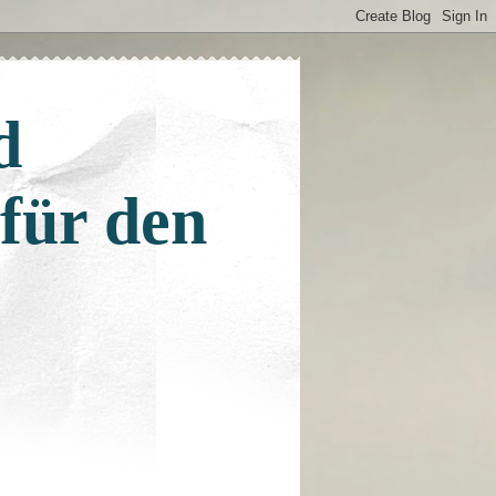
d
 für den