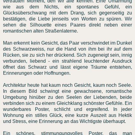
vertrauten Moment, den wir alle kennen. Eine Umarmung
wie aus dem Nichts, ein spontanes Gefühl, ein
Glücksüberschwang mit dem Drang, sich gegenseitig zu
bestätigen, die Liebe jenseits von Worten zu spüren. Wir
sehen die Silhouette eines Paares direkt neben einer
romantischen alten Straßenlaterne.
Man erkennt kein Gesicht, das Paar verschwindet im Dunkel
des Schwarzweiss, nur die Hand von ihm bei ihr auf dem
Rücken, sie zu sich her drückend. Sich zugeneigt sein, innig
verbunden, liebend - ein strahlend leuchtender Ausdruck
öffnet das Schwarz und lässt eigene Träume entstehen,
Erinnerungen oder Hoffnungen.
Architektur heute hat kaum noch Gesicht, kaum noch Seele.
In diesem Bild schwingt eine gewachsene, romantische
Umgebung hinüber zu den Seelen der Liebenden, beide
verbinden sich zu einem Gleichklang schönster Gefühle. Ein
wunderbares Poster, schlicht und ergreifend. In jeder
Wohnung ein stilles Glück, eine kurze Auszeit aus Hektik
und Stress, eine Erinnerung an das Wichtigste überhaupt.
Ein schönes, stimmungungvolles Poster, das man