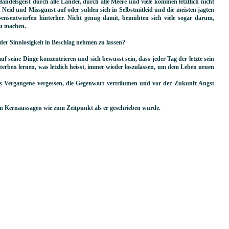
andelsgeist durch alle Länder, durch alle Meere und viele kommen letztlich nicht
n Neid und Missgunst auf oder suhlen sich in Selbstmitleid und die meisten jagten
ensentwürfen hinterher. Nicht genug damit, bemühten sich viele sogar darum,
zu machen.
 der Sinnlosigkeit in Beschlag nehmen zu lassen?
 seine Dinge konzentrieren und sich bewusst sein, dass jeder Tag der letzte sein
rben lernen, was letzlich heisst, immer wieder loszulassen, um dem Leben neuen
as Vergangene vergessen, die Gegenwart verträumen und vor der Zukunft Angst
einen Kernaussagen wie zum Zeitpunkt als er geschrieben wurde.