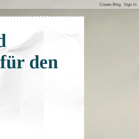
d
 für den