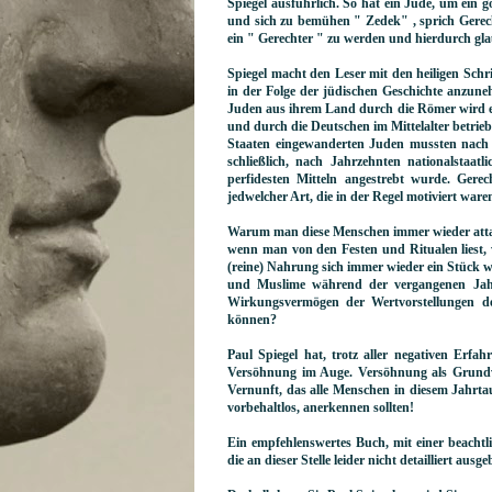
Spiegel ausführlich. So hat ein Jude, um ein 
und sich zu bemühen " Zedek" , sprich Gerech
ein " Gerechter " zu werden und hierdurch gl
Spiegel macht den Leser mit den heiligen Sch
in der Folge der jüdischen Geschichte anzune
Juden aus ihrem Land durch die Römer wird eri
und durch die Deutschen im Mittelalter betrieb
Staaten eingewanderten Juden mussten nach 
schließlich, nach Jahrzehnten nationalstaatl
perfidesten Mitteln angestrebt wurde. Gerec
jedwelcher Art, die in der Regel motiviert wa
Warum man diese Menschen immer wieder attackie
wenn man von den Festen und Ritualen liest,
(reine) Nahrung sich immer wieder ein Stück w
und Muslime während der vergangenen Jahr
Wirkungsvermögen der Wertvorstellungen de
können?
Paul Spiegel hat, trotz aller negativen Erf
Versöhnung im Auge. Versöhnung als Grundvo
Vernunft, das alle Menschen in diesem Jahrta
vorbehaltlos, anerkennen sollten!
Ein empfehlenswertes Buch, mit einer beacht
die an dieser Stelle leider nicht detailliert aus