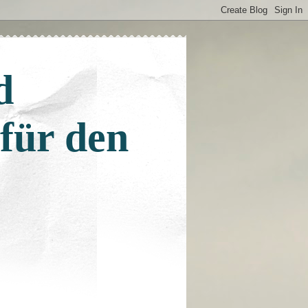
d
 für den