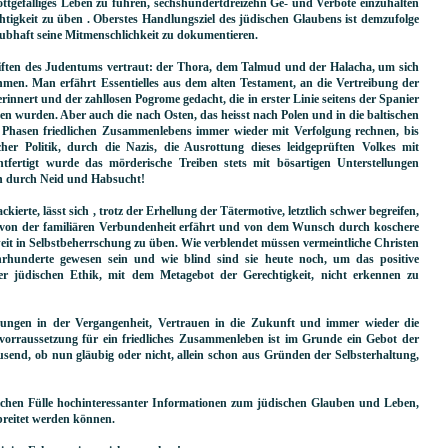
gottgefälliges Leben zu führen, sechshundertdreizehn Ge- und Verbote einzuhalten
tigkeit zu üben . Oberstes Handlungsziel des jüdischen Glaubens ist demzufolge
aubhaft seine Mitmenschlichkeit zu dokumentieren.
riften des Judentums vertraut: der Thora, dem Talmud und der Halacha, um sich
hmen. Man erfährt Essentielles aus dem alten Testament, an die Vertreibung der
nnert und der zahllosen Pogrome gedacht, die in erster Linie seitens der Spanier
en wurden. Aber auch die nach Osten, das heisst nach Polen und in die baltischen
Phasen friedlichen Zusammenlebens immer wieder mit Verfolgung rechnen, bis
icher Politik, durch die Nazis, die Ausrottung dieses leidgeprüften Volkes mit
htfertigt wurde das mörderische Treiben stets mit bösartigen Unterstellungen
ren durch Neid und Habsucht!
rte, lässt sich , trotz der Erhellung der Tätermotive, letztlich schwer begreifen,
 von der familiären Verbundenheit erfährt und von dem Wunsch durch koschere
eit in Selbstbeherrschung zu üben. Wie verblendet müssen vermeintliche Christen
hunderte gewesen sein und wie blind sind sie heute noch, um das positive
r jüdischen Ethik, mit dem Metagebot der Gerechtigkeit, nicht erkennen zu
ahrungen in der Vergangenheit, Vertrauen in die Zukunft und immer wieder die
rraussetzung für ein friedliches Zusammenleben ist im Grunde ein Gebot der
usend, ob nun gläubig oder nicht, allein schon aus Gründen der Selbsterhaltung,
lichen Fülle hochinteressanter Informationen zum jüdischen Glauben und Leben,
gebreitet werden können.