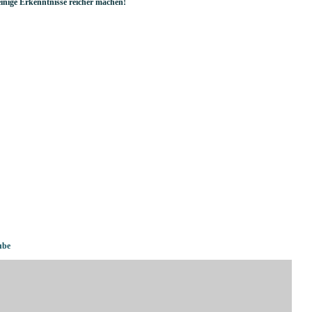
 einige Erkenntnisse reicher machen!
ube