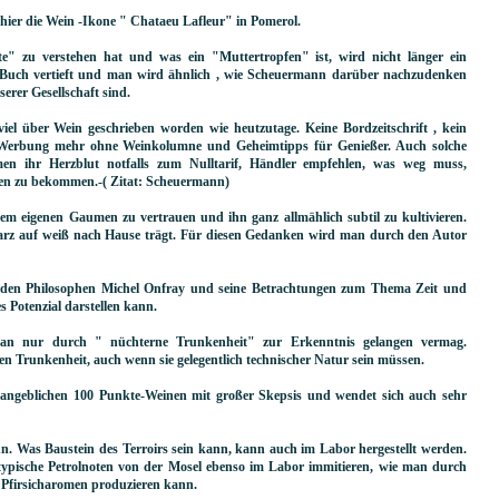
hier die Wein -Ikone " Chataeu Lafleur" in Pomerol.
" zu verstehen hat und was ein "Muttertropfen" ist, wird nicht länger ein
s Buch vertieft und man wird ähnlich , wie Scheuermann darüber nachzudenken
erer Gesellschaft sind.
viel über Wein geschrieben worden wie heutzutage. Keine Bordzeitschrift , kein
-Werbung mehr ohne Weinkolumne und Geheimtipps für Genießer. Auch solche
men ihr Herzblut notfalls zum Nulltarif, Händler empfehlen, was weg muss,
en zu bekommen.-( Zitat: Scheuermann)
m eigenen Gaumen zu vertrauen und ihn ganz allmählich subtil zu kultivieren.
arz auf weiß nach Hause trägt. Für diesen Gedanken wird man durch den Autor
f den Philosophen Michel Onfray und seine Betrachtungen zum Thema Zeit und
es Potenzial darstellen kann.
 man nur durch " nüchterne Trunkenheit" zur Erkenntnis gelangen vermag.
n Trunkenheit, auch wenn sie gelegentlich technischer Natur sein müssen.
 angeblichen 100 Punkte-Weinen mit großer Skepsis und wendet sich auch sehr
. Was Baustein des Terroirs sein kann, kann auch im Labor hergestellt werden.
 typische Petrolnoten von der Mosel ebenso im Labor immitieren, wie man durch
Pfirsicharomen produzieren kann.