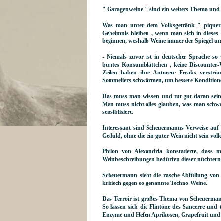
" Garagenweine " sind ein weiters Thema und 
Was man unter dem Volksgetränk " piquette
Geheimnis bleiben , wenn man sich in diese
beginnen, weshalb Weine immer der Spiegel uns
- Niemals zuvor ist in deutscher Sprache so 
buntes Konsumblättchen , keine Discounter
Zeilen haben ihre Autoren: Freaks verströ
Sommeliers schwärmen, um bessere Kondition
Das muss man wissen und tut gut daran seine
Man muss nicht alles glauben, was man schw
sensiblisiert.
Interessant sind Scheuermanns Verweise au
Geduld, ohne die ein guter Wein nicht sein voll
Philon von Alexandria konstatierte, dass
Weinbeschreibungen bedürfen dieser nüchterne
Scheuermann sieht die rasche Abfüllung von
kritisch gegen so genannte Techno-Weine.
Das Terroir ist großes Thema von Scheuermann
So lassen sich die Flintöne des Sancerre und
Enzyme und Hefen Aprikosen, Grapefruit und 