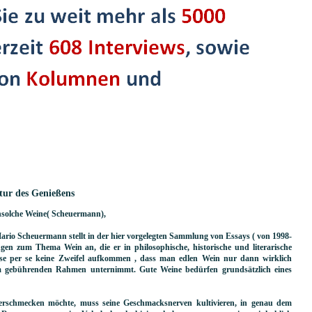
tur des Genießens
nsolche Weine( Scheuermann),
ario Scheuermann stellt in der hier vorgelegten Sammlung von Essays ( von 1998-
tungen zum Thema Wein an, die er in philosophische, historische und literarische
eise per se keine Zweifel aufkommen , dass man edlen Wein nur dann wirklich
m gebührenden Rahmen unternimmt. Gute Weine bedürfen grundsätzlich eines
 erschmecken möchte, muss seine Geschmacksnerven kultivieren, in genau dem