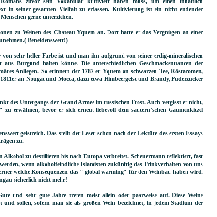
 Romans zuvor sein Vokabular kultiviert haben muss, um einen inhaltlich
ext in seiner gesamten Vielfalt zu erfassen. Kultivierung ist ein nicht endender
e Menschen gerne unterziehen.
xionen zu Weinen des Chateau Yquem an. Dort hatte er das Vergnügen an einer
zunehmen.( Beneidenswert!)
er von sehr heller Farbe ist und man ihn aufgrund von seiner erdig-mineralischen
t aus Burgund halten könne. Die unterschiedlichen Geschmacksnuancen der
imäres Anliegen. So erinnert der 1787 er Yquem an schwarzen Tee, Röstaromen,
r 1811er an Nougat und Mocca, dazu etwa Himbeergeist und Brandy, Puderzucker
t des Untergangs der Grand Armee im russischen Frost. Auch vergisst er nicht,
" zu erwähnen, bevor er sich erneut liebevoll dem sautern`schen Gaumenkitzel
swert geistreich. Das stellt der Leser schon nach der Lektüre des ersten Essays
trägen zu.
Alkohol zu destillieren bis nach Europa verbreitet. Scheuermann reflektiert, fast
n werden, wenn alkoholfeindliche Islamisten zukünftig das Trinkverhalten von uns
 ferner welche Konsequenzen das " global warming" für den Weinbau haben wird.
gau sicherlich nicht mehr!
 Gute und sehr gute Jahre treten meist allein oder paarweise auf. Diese Weine
ät und sollen, sofern man sie als großen Wein bezeichnet, in jedem Stadium der