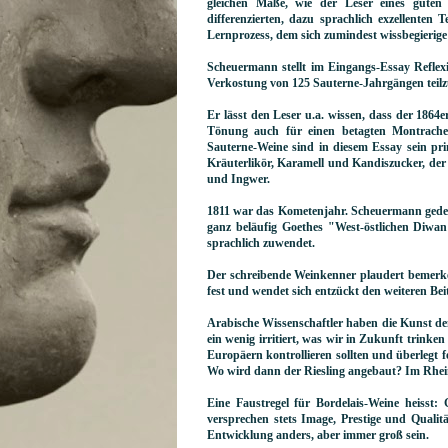
gleichen Maße, wie der Leser eines guten
differenzierten, dazu sprachlich exzellenten T
Lernprozess, dem sich zumindest wissbegierig
Scheuermann stellt im Eingangs-Essay Refle
Verkostung von 125 Sauterne-Jahrgängen teil
Er lässt den Leser u.a. wissen, dass der 1864
Tönung auch für einen betagten Montrache
Sauterne-Weine sind in diesem Essay sein pr
Kräuterlikör, Karamell und Kandiszucker, de
und Ingwer.
1811 war das Kometenjahr. Scheuermann gedenk
ganz beläufig Goethes "West-östlichen Diwan
sprachlich zuwendet.
Der schreibende Weinkenner plaudert bemerken
fest und wendet sich entzückt den weiteren Bei
Arabische Wissenschaftler haben die Kunst den 
ein wenig irritiert, was wir in Zukunft trinke
Europäern kontrollieren sollten und überlegt
Wo wird dann der Riesling angebaut? Im Rhein
Eine Faustregel für Bordelais-Weine heisst:
versprechen stets Image, Prestige und Qualit
Entwicklung anders, aber immer groß sein.