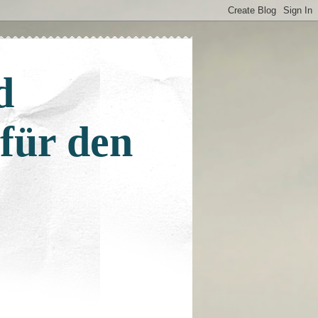
d
 für den