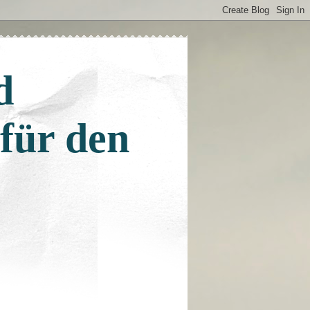
d
 für den