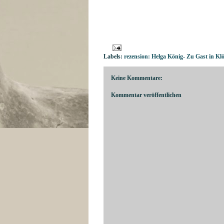
Labels:
rezension: Helga König- Zu Gast in Kl
Keine Kommentare:
Kommentar veröffentlichen