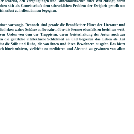
 er schreibt, den Vergnügungen und Annehmlichkeiten einer Welt entsagt, deren
haben sich als Gemeinschaft dem schrecklichen Problem der Ewigkeit gestellt um
ch selbst zu helfen, ihm zu begegnen.
tiner vorrangig. Dennoch sind gerade die Benediktiner Hüter der Literatur und
iotheken wahre Schätze aufbewahrt, über die Fermer ebenfalls zu berichten weiß.
sen Orden von dem der Trappisten, deren Geisteshaltung der Autor auch zur
 die gänzliche intellektuelle Schlichheit an und begreifen das Leben als Zeit
ist die Stille und Ruhe, die von ihnen und ihren Bewohnern ausgeht. Das bietet
ich hineinzuhören, vielleicht zu meditieren und Abstand zu gewinnen von allem