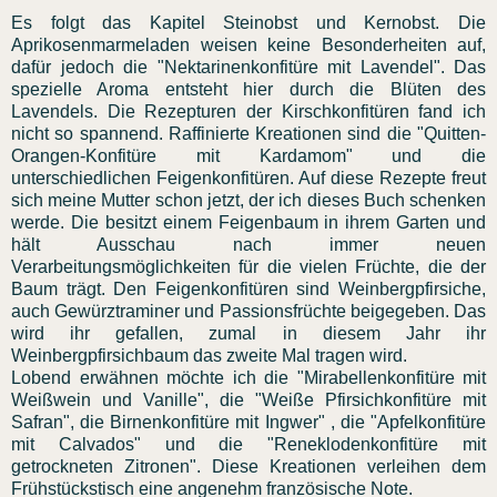
Es folgt das Kapitel Steinobst und Kernobst. Die
Aprikosenmarmeladen weisen keine Besonderheiten auf,
dafür jedoch die "Nektarinenkonfitüre mit Lavendel". Das
spezielle Aroma entsteht hier durch die Blüten des
Lavendels. Die Rezepturen der Kirschkonfitüren fand ich
nicht so spannend. Raffinierte Kreationen sind die "Quitten-
Orangen-Konfitüre mit Kardamom" und die
unterschiedlichen Feigenkonfitüren. Auf diese Rezepte freut
sich meine Mutter schon jetzt, der ich dieses Buch schenken
werde. Die besitzt einem Feigenbaum in ihrem Garten und
hält Ausschau nach immer neuen
Verarbeitungsmöglichkeiten für die vielen Früchte, die der
Baum trägt. Den Feigenkonfitüren sind Weinbergpfirsiche,
auch Gewürztraminer und Passionsfrüchte beigegeben. Das
wird ihr gefallen, zumal in diesem Jahr ihr
Weinbergpfirsichbaum das zweite Mal tragen wird.
Lobend erwähnen möchte ich die "Mirabellenkonfitüre mit
Weißwein und Vanille", die "Weiße Pfirsichkonfitüre mit
Safran", die Birnenkonfitüre mit Ingwer" , die "Apfelkonfitüre
mit Calvados" und die "Reneklodenkonfitüre mit
getrockneten Zitronen". Diese Kreationen verleihen dem
Frühstückstisch eine angenehm französische Note.