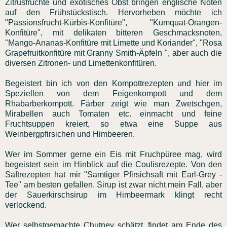
Zitrusfrüchte und exotisches Obst bringen englische Noten
auf den Frühstückstisch. Hervorheben möchte ich
"Passionsfrucht-Kürbis-Konfitüre", "Kumquat-Orangen-
Konfitüre", mit delikaten bitteren Geschmacksnoten,
"Mango-Ananas-Konfitüre mit Limette und Koriander", "Rosa
Grapefruitkonfitüre mit Granny Smith-Äpfeln ", aber auch die
diversen Zitronen- und Limettenkonfitüren.
Begeistert bin ich von den Kompottrezepten und hier im
Speziellen von dem Feigenkompott und dem
Rhabarberkompott. Färber zeigt wie man Zwetschgen,
Mirabellen auch Tomaten etc. einmacht und feine
Fruchtsuppen kreiert, so etwa eine Suppe aus
Weinbergpfirsichen und Himbeeren.
Wer im Sommer gerne ein Eis mit Fruchpüree mag, wird
begeistert sein im Hinblick auf die Coulisrezepte. Von den
Saftrezepten hat mir "Samtiger Pfirsichsaft mit Earl-Grey -
Tee" am besten gefallen. Sirup ist zwar nicht mein Fall, aber
der Sauerkirschsirup im Himbeermark klingt recht
verlockend.
Wer selbstgemachte Chutney schätzt, findet am Ende des