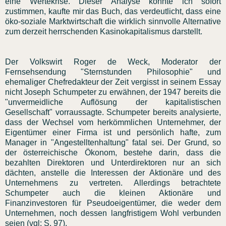
eine Wertekrise. Dieser Analyse konnte ich sofort
zustimmen, kaufte mir das Buch, das verdeutlicht, dass eine
öko-soziale Marktwirtschaft die wirklich sinnvolle Alternative
zum derzeit herrschenden Kasinokapitalismus darstellt.
Der Volkswirt Roger de Weck, Moderator der
Fernsehsendung "Sternstunden Philosophie" und
ehemaliger Chefredakteur der Zeit vergisst in seinem Essay
nicht Joseph Schumpeter zu erwähnen, der 1947 bereits die
"unvermeidliche Auflösung der kapitalistischen
Gesellschaft" vorraussagte. Schumpeter bereits analysierte,
dass der Wechsel vom herkömmlichen Unternehmer, der
Eigentümer einer Firma ist und persönlich hafte, zum
Manager in "Angestelltenhaltung" fatal sei. Der Grund, so
der österreichische Ökonom, bestehe darin, dass die
bezahlten Direktoren und Unterdirektoren nur an sich
dächten, anstelle die Interessen der Aktionäre und des
Unternehmens zu vertreten. Allerdings betrachtete
Schumpeter auch die kleinen Aktionäre und
Finanzinvestoren für Pseudoeigentümer, die weder dem
Unternehmen, noch dessen langfristigem Wohl verbunden
seien (vgl: S. 97).