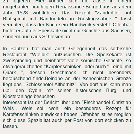
zu logieren. Hier können sich die Gäste in einem
umgebauten prächtigen Renaissance-Bürgerhaus aus dem
Jahr 1528 wohlfühlen. Das Rezept "Zanderfilet auf
Blattspinat mit Bandnudeln in Rieslingssahne " lässt
vermuten, dass der Koch sein Handwerk versteht. Offenbar
bietet er auf der Speiskarte nicht nur Gerichte aus Sachsen,
sondern auch aus Schlesien an.
In Bautzen hat man auch Gelegenheit das sorbische
Restaurant "Wjelbik" aufzusuchen. Die Speisekarte ist
zweisprachig und beinhaltet viele sorbische Gerichte, so
etwa geräucherten "Karpfenschinken" oder auch " Leinöl mit
Quark ", dessen Geschmack ich nicht besonders
berauschend finde.Beinahe an der tschechischen Grenze
liegt das "Schlosshotel Althörnitz". Von dort aus kann man
u.a. den Oybin mit seiner historischen Burg- und
Klosteranlage besuchen
Interessant ist der Bericht über den "Fischhandel Christian
Wels". Wels soll wohl ein besonderes Rezept für
Karpfenschinken entwickelt haben. Offenbar ist es möglich
sich diese Spezialität auch per Post von dort schicken zu
lassen.