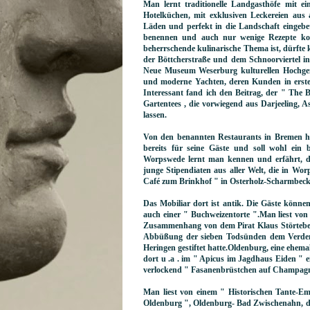
Man lernt traditionelle Landgasthöfe mit ei
Hotelküchen, mit exklusiven Leckereien aus 
Läden und perfekt in die Landschaft eingebe
benennen und auch nur wenige Rezepte kom
beherrschende kulinarische Thema ist, dürft
der Böttcherstraße und dem Schnoorviertel in
Neue Museum Weserburg kulturellen Hochgenus
und moderne Yachten, deren Kunden in erster
Interessant fand ich den Beitrag, der " The
Gartentees , die vorwiegend aus Darjeeling,
lassen.
Von den benannten Restaurants in Bremen hat 
bereits für seine Gäste und soll wohl ein 
Worpswede lernt man kennen und erfährt, 
junge Stipendiaten aus aller Welt, die in W
Café zum Brinkhof " in Osterholz-Scharmbeck.
Das Mobiliar dort ist antik. Die Gäste können
auch einer " Buchweizentorte ".Man liest von
Zusammenhang von dem Pirat Klaus Störtebe
Abbüßung der sieben Todsünden dem Verden
Heringen gestiftet hatte.Oldenburg, eine ehem
dort u .a . im " Apicus im Jagdhaus Eiden " ei
verlockend " Fasanenbrüstchen auf Champagner
Man liest von einem " Historischen Tante-
Oldenburg ", Oldenburg- Bad Zwischenahn, d