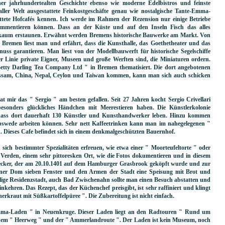
ner jahrhundertealten Geschichte ebenso wie moderne Edelbistros und feinste
aller Welt ausgestattete Feinkostgeschäfte genau wie nostalgische Tante-Emma-
ttete Hofcafés kennen. Ich werde im Rahmen der Rezension nur einige Betriebe
mentieren können. Dass an der Küste und auf den Inseln Fisch das alles
e kaum erstaunen. Erwähnt werden Bremens historische Bauwerke am Markt. Von
 Bremen liest man und erfährt, dass die Kunsthalle, das Goethetheater und das
s garantieren. Man liest von der Modellbauwerft für historische Segelschiffe
 Linie private Eigner, Museen und große Werften sind, die Miniaturen ordern.
 Betty Darling Tea Company Ltd " in Bremen thematisiert. Die dort angebotenen
 Assam, China, Nepal, Ceylon und Taiwan kommen, kann man sich auch schicken
mir das " Sergio " am besten gefallen. Seit 27 Jahren kocht Sergio Crivellari
besonders glückliches Händchen mit Meerestieren haben. Die Künstlerkolonie
dass dort dauerhaft 130 Künstler und Kunsthandwerker leben. Hinzu kommen
orpswede arbeiten können. Sehr nett Kaffeetrinken kann man im nahegelegenen "
 Dieses Cafe befindet sich in einem denkmalgeschützten Bauernhof.
 sich bestimmter Spezialitäten erfreuen, wie etwa einer " Moorteufeltorte " oder
 Verden, einem sehr pittoresken Ort, wie die Fotos dokumentieren und in diesem
cker, der am 20.10.1401 auf dem Hamburger Grasbrook geköpft wurde und zur
er Dom sieben Fenster und den Armen der Stadt eine Speisung mit Brot und
alige Residenzstadt, auch Bad Zwischenahn sollte man einen Besuch abstatten und
nkehren. Das Rezept, das der Küchenchef preisgibt, ist sehr raffiniert und klingt
kraut mit Süßkartoffelpüree ". Die Zubereitung ist nicht einfach.
Emma-Laden " in Neuenkruge. Dieser Laden liegt an den Radtouren " Rund um
em " Heerweg " und der " Ammerlandroute ". Der Laden ist kein Museum, noch