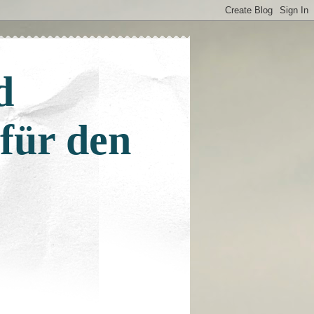
d
 für den