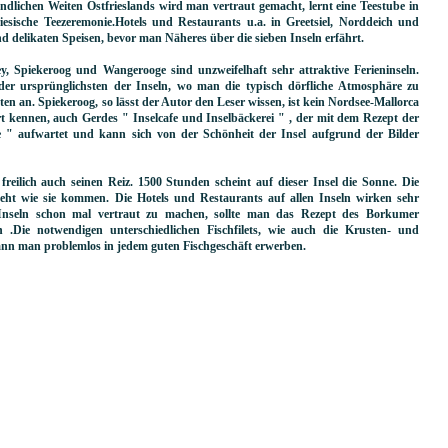
lichen Weiten Ostfrieslands wird man vertraut gemacht, lernt eine Teestube in
riesische Teezeremonie.Hotels und Restaurants u.a. in Greetsiel, Norddeich und
d delikaten Speisen, bevor man Näheres über die sieben Inseln erfährt.
, Spiekeroog und Wangerooge sind unzweifelhaft sehr attraktive Ferieninseln.
der ursprünglichsten der Inseln, wo man die typisch dörfliche Atmosphäre zu
sten an. Spiekeroog, so lässt der Autor den Leser wissen, ist kein Nordsee-Mallorca
t kennen, auch Gerdes " Inselcafe und Inselbäckerei " , der mit dem Rezept der
 " aufwartet und kann sich von der Schönheit der Insel aufgrund der Bilder
eilich auch seinen Reiz. 1500 Stunden scheint auf dieser Insel die Sonne. Die
ht wie sie kommen. Die Hotels und Restaurants auf allen Inseln wirken sehr
 Inseln schon mal vertraut zu machen, sollte man das Rezept des Borkumer
 .Die notwendigen unterschiedlichen Fischfilets, wie auch die Krusten- und
kann man problemlos in jedem guten Fischgeschäft erwerben.