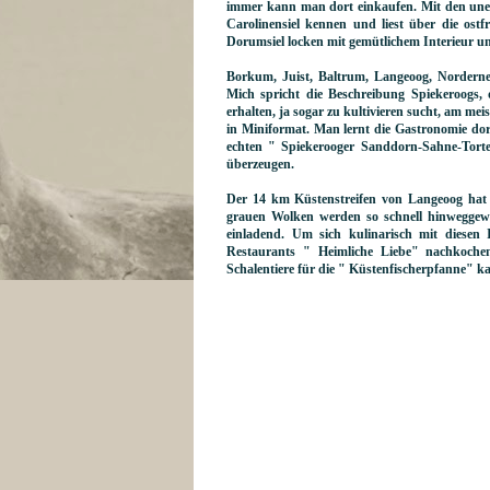
immer kann man dort einkaufen. Mit den unend
Carolinensiel kennen und liest über die ostf
Dorumsiel locken mit gemütlichem Interieur un
Borkum, Juist, Baltrum, Langeoog, Norderney
Mich spricht die Beschreibung Spiekeroogs, 
erhalten, ja sogar zu kultivieren sucht, am mei
in Miniformat. Man lernt die Gastronomie dor
echten " Spiekerooger Sanddorn-Sahne-Torte
überzeugen.
Der 14 km Küstenstreifen von Langeoog hat fr
grauen Wolken werden so schnell hinweggewe
einladend. Um sich kulinarisch mit diesen
Restaurants " Heimliche Liebe" nachkochen
Schalentiere für die " Küstenfischerpfanne" 