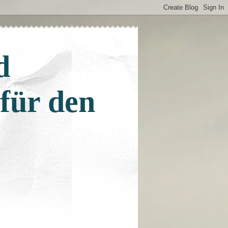
d
 für den