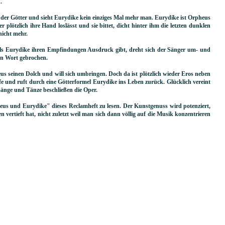
.
 der Götter und sieht Eurydike kein einziges Mal mehr man. Eurydike ist Orpheus
r plötzlich ihre Hand loslässt und sie bittet, dicht hinter ihm die letzten dunklen
nicht mehr.
Als Eurydike ihren Empfindungen Ausdruck gibt, dreht sich der Sänger um- und
ein Wort gebrochen.
us seinen Dolch und will sich umbringen. Doch da ist plötzlich wieder Eros neben
fe und ruft durch eine Götterformel Eurydike ins Leben zurück. Glücklich vereint
sänge und Tänze beschließen die Oper.
us und Eurydike" dieses Reclamheft zu lesen. Der Kunstgenuss wird potenziert,
n vertieft hat, nicht zuletzt weil man sich dann völlig auf die Musik konzentrieren