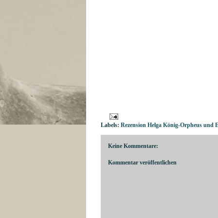
Labels:
Rezension Helga König-Orpheus und 
Keine Kommentare:
Kommentar veröffentlichen