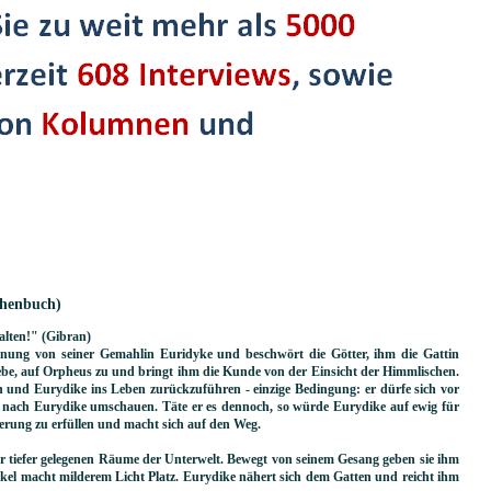
chenbuch)
halten!" (Gibran)
nung von seiner Gemahlin Euridyke und beschwört die Götter, ihm die Gattin
iebe, auf Orpheus zu und bringt ihm die Kunde von der Einsicht der Himmlischen.
n und Eurydike ins Leben zurückzuführen - einzige Bedingung: er dürfe sich vor
l nach Eurydike umschauen. Täte er es dennoch, so würde Eurydike auf ewig für
derung zu erfüllen und macht sich auf den Weg.
r tiefer gelegenen Räume der Unterwelt. Bewegt von seinem Gesang geben sie ihm
el macht milderem Licht Platz. Eurydike nähert sich dem Gatten und reicht ihm