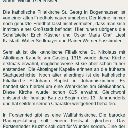
wurde. Wirklich sehenswert.
Die katholische Filialkirche St. Georg in Bogenhausen ist
von einer alten Friedhofsmauer umgeben. Der kleine, immer
noch genutzte Friedhof lässt nicht vermuten, dass man sich
inmitten einer Großstadt befindet. Hier ruhen übrigens die
Schriftsteller Erich Kästner und Oskar Maria Graf, Liesl
Kalstadt, Walter Sedlmayer und Rainer Werner Fassbinder.
Sehr alt ist die katholische Filialkirche St. Nikolaus mit
Altöttinger Kapelle am Gasteig. 1315 wurde diese Kirche
erstmals erwähnt, möglicherweise ist sie aber schon früher
entstanden. Die Altöttinger Kapelle erinnert an die früheste
Stadtgeschichte. Noch älter allerdings ist die katholische
Filialkirche St.Johann Baptist in Johanniskirchen. Es
handelt sich hierbei um eine Wehrkirche am Gleißenbach.
Diese Kirche wurde schon 815 erwähnt. Gleichwohl
entstand der heutige Bau zu Beginn des 13. Jahrhunderts
und hat seitdem seinen Charakter weitgehend behalten.
In Forstenried gibt es eine Wallfahrtskirche. Die barocke
Raumgestaltung soll einem Festsaal gleichen. Das
Forstenrieder Kruzifix soll dort für Wunder sorgen. Eine der