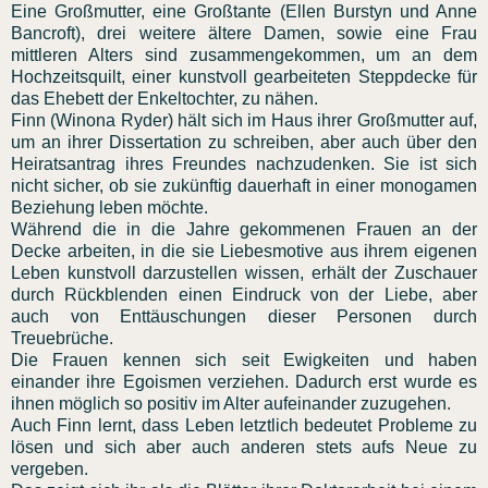
Eine Großmutter, eine Großtante (Ellen Burstyn und Anne
Bancroft), drei weitere ältere Damen, sowie eine Frau
mittleren Alters sind zusammengekommen, um an dem
Hochzeitsquilt, einer kunstvoll gearbeiteten Steppdecke für
das Ehebett der Enkeltochter, zu nähen.
Finn (Winona Ryder) hält sich im Haus ihrer Großmutter auf,
um an ihrer Dissertation zu schreiben, aber auch über den
Heiratsantrag ihres Freundes nachzudenken. Sie ist sich
nicht sicher, ob sie zukünftig dauerhaft in einer monogamen
Beziehung leben möchte.
Während die in die Jahre gekommenen Frauen an der
Decke arbeiten, in die sie Liebesmotive aus ihrem eigenen
Leben kunstvoll darzustellen wissen, erhält der Zuschauer
durch Rückblenden einen Eindruck von der Liebe, aber
auch von Enttäuschungen dieser Personen durch
Treuebrüche.
Die Frauen kennen sich seit Ewigkeiten und haben
einander ihre Egoismen verziehen. Dadurch erst wurde es
ihnen möglich so positiv im Alter aufeinander zuzugehen.
Auch Finn lernt, dass Leben letztlich bedeutet Probleme zu
lösen und sich aber auch anderen stets aufs Neue zu
vergeben.