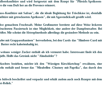
dbeerkonfitüre und wird fortgesetzt mit dem Rezept für "Pfirsich-Aprikosen-
re die vom Duft her an die Provence erinnert.
s-Konfitüre mit Safran", die die ideale Begleitung für Frischkäse ist, ebenfalls
fitüre mit getrockneten Aprikosen", die mit Agavendicksaft gesüßt wird.
lbst gemachten Fruchtsaft. Meine Großmutter bereitete auf diese Weise leckeren
uchteten Passiertuch ist eine Möglichkeit, eine andere der Dampfentsafter. Bei
rößer. Mir scheint die Abtropfmethode allerdings die gesündere Methode zu sein.
ngelee mit Grappasultaninen" hervorheben, bei den Curds das "Himbeer-Curd mit
utter recht kalorienhaltig ist.
 weitaus weniger Zucker enthält als ich vermutet habe. Interessant finde ich den
ießt. Heißt das Getränk nicht "Almdudeler"?
gekochtes beziehen, möchte ich den "Würzigen Kirschketchup" erwähnen, eine
eln enthält und ferner das "Mirabellen -Chutney mit Paprika", das durch den
en hübsch beschriftet und verpackt und erhält zudem auch noch Rezepte mit dem
t-Relish."