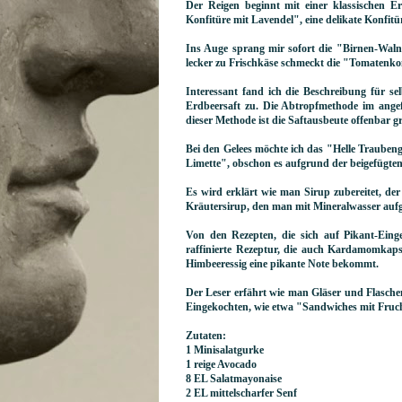
Der Reigen beginnt mit einer klassischen Er
Konfitüre mit Lavendel", eine delikate Konfitü
Ins Auge sprang mir sofort die "Birnen-Walnus
lecker zu Frischkäse schmeckt die "Tomatenkon
Interessant fand ich die Beschreibung für se
Erdbeersaft zu. Die Abtropfmethode im angefe
dieser Methode ist die Saftausbeute offenbar g
Bei den Gelees möchte ich das "Helle Traube
Limette", obschon es aufgrund der beigefügten B
Es wird erklärt wie man Sirup zubereitet, der
Kräutersirup, den man mit Mineralwasser aufg
Von den Rezepten, die sich auf Pikant-Ein
raffinierte Rezeptur, die auch Kardamomkaps
Himbeeressig eine pikante Note bekommt.
Der Leser erfährt wie man Gläser und Flasch
Eingekochten, wie etwa "Sandwiches mit Fruch
Zutaten:
1 Minisalatgurke
1 reige Avocado
8 EL Salatmayonaise
2 EL mittelscharfer Senf