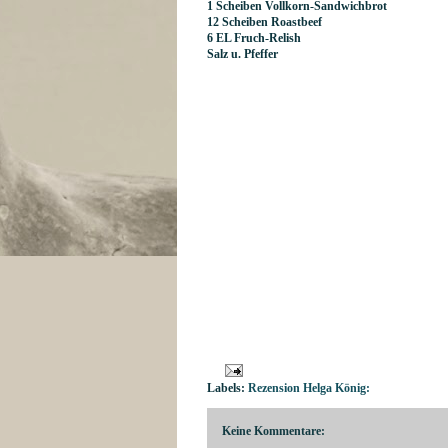
1 Scheiben Vollkorn-Sandwichbrot
12 Scheiben Roastbeef
6 EL Fruch-Relish
Salz u. Pfeffer
Labels:
Rezension Helga König:
Keine Kommentare: