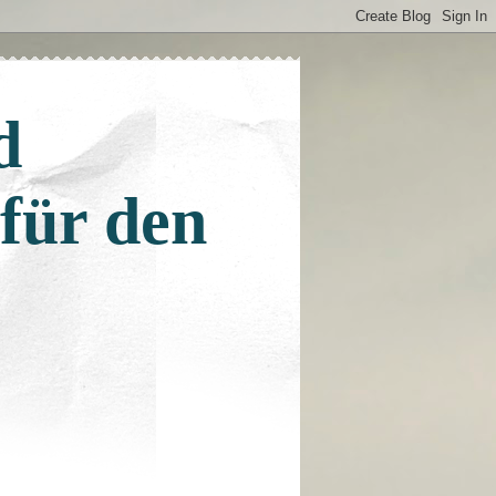
d
 für den