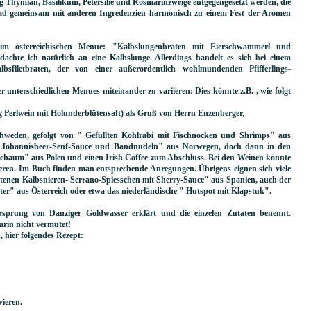
g Thymian, Basilikum, Petersilie und Rosmarinzweige entgegengesetzt werden, die
ad gemeinsam mit anderen Ingredenzien harmonisch zu einem Fest der Aromen
im österreichischen Menue: "Kalbslungenbraten mit Eierschwammerl und
 dachte ich natürlich an eine Kalbslunge. Allerdings handelt es sich bei einem
bsfiletbraten, der von einer außerordentlich wohlmundenden Pfifferlings-
er unterschiedlichen Menues miteinander zu variieren: Dies könnte z.B. , wie folgt
ing Perlwein mit Holunderblütensaft) als Gruß von Herrn Enzenberger,
chweden, gefolgt von " Gefüllten Kohlrabi mit Fischnocken und Shrimps" aus
 Johannisbeer-Senf-Sauce und Bandnudeln" aus Norwegen, doch dann in den
schaum" aus Polen und einen Irish Coffee zum Abschluss. Bei den Weinen könnte
ieren. Im Buch finden man entsprechende Anregungen. Übrigens eignen sich viele
bratenen Kalbsnieren- Serrano-Spiesschen mit Sherry-Sauce" aus Spanien, auch der
tter" aus Österreich oder etwa das niederländische " Hutspot mit Klapstuk".
sprung von Danziger Goldwasser erklärt und die einzelen Zutaten benennt.
arin nicht vermutet!
 hier folgendes Rezept:
vieren.