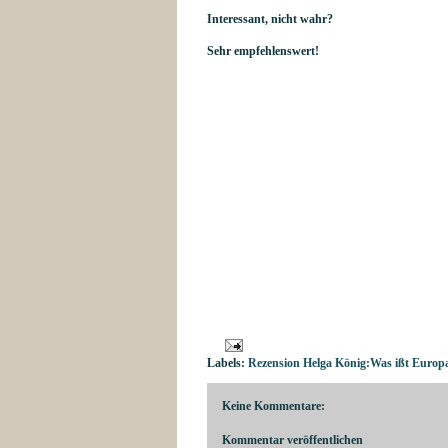
Interessant, nicht wahr?
Sehr empfehlenswert!
Labels:
Rezension Helga König:Was ißt Europa
Keine Kommentare:
Kommentar veröffentlichen