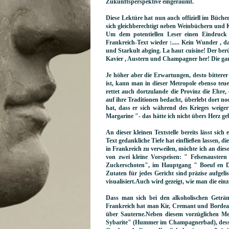
Zukunftsperspektive eingeräumt.
Diese Lektüre hat nun auch offiziell im Bücher
sich gleichberechtigt neben Weinbüchern und 
Um dem potentiellen Leser einen Eindruck z
Frankreich-Text wieder :..... Kein Wunder , da
und Starkult abging. La haut cuisine! Der berü
Kavier , Austern und Champagner her! Die gan
Je höher aber die Erwartungen, desto bittere
ist, kann man in dieser Metropole ebenso teu
rettet auch dortzulande die Provinz die Ehre,
auf ihre Traditionen bedacht, überlebt dort no
hat, dass er sich während des Krieges weiger
Margarine "- das hätte ich nicht übers Herz g
An dieser kleinen Textstelle bereits lässt sic
Text gedankliche Tiefe hat einfließen lassen,
in Frankreich zu verweilen, möchte ich an diese
von zwei kleine Vorspeisen: " Felsenauster
Zuckerschoten", im Hauptgang " Boeuf en Dau
Zutaten für jedes Gericht sind präzise aufgeli
visualisiert.Auch wird gezeigt, wie man die ein
Dass man sich bei den alkoholischen Getränk
Frankreich hat man Kir, Cremant und Bordeaux
über Sauterne.Neben diesem vorzüglichen Me
Sybarite" (Hummer im Champagnerbad), dessen