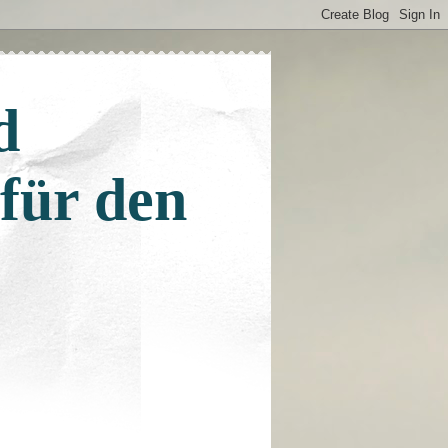
d
 für den