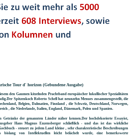
arische Tour d' horizon (Gebundene Ausgabe)
iesem den Gaumen kitzelnden Prachtband europäischer lukullischer Spezialitäten
ändig.Der Spitzenkoch Roberto Schell hat neunzehn Menues zusammengestellt, die
echenland, Belgien, Dalmatien, Finnland , die Schweiz, Deutschland, Norwegen,
reich , die Niederlande, Italien, England, Dänemark, Polen und Spanien.
en Getränke der genannten Länder näher kennen.Der hochdekorierte Essayist,
rausgeber Hans Magnus Enzensberger schließlich - und das ist das wirkliche
chbuch - steuert zu jedem Land kleine , sehr charakteristische Beschreibungen
islang von Intellektuellen leicht belächelt wurde, eine bemerkswerte