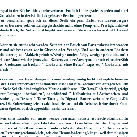
regal in der Küche nichts mehr verloren! Endlich ist sie geadelt worden und darf
Kunstbänden in der Bibliothek größerer Beachtung erfreuen.
u verschaffen, gebe ich an dieser Stelle ein paar Zeilen aus Enzensbergers
ss es bei einer solchen Erfolgsgeschichte nicht ohne Pomp und Prestige, Eitelkeit
hmte Koch, der Selbstmord begeht, weil er einen Stern zu verlieren droht. Luxus!
ze Litanei.
r können sie enttäuscht werden. Seitdem der Bauch von Paris zubetoniert worden
er und schlecht essen wie in Chicago oder Venedig. Und wie in anderen Ländern
 die einer guten Mahlzeit gebührt.Weniger modeanfällig, weniger präteniös, mehr
ch eine Moral wie die jenes alten Bäckers aus der Auvergne, der mir einmal erzählt
te, Croissants zu backen. " Croissants ohne Butter" sagte er, " Croissants mit
ebracht!"
h erkennen , dass Enzensberger in seinen vordergründig leicht dahinplätschernden
 die den Leser immer wieder aufhorchen lässt und zum Nachdenken anregen will.Um
r Stelle Schells diesbezügliches Menue aufführen: "Kir Royal" als Aperitif, gefolgt
n mit Estragon überbacken", anschließend " Kalbstbries auf Artischocken und
be" , als Dessert " Tarte Tatin", als Digestif: Sauternwein oder Cognac.Die
stet. Die Zubereitung wird exakt beschrieben und die Arbeitsschritte durch Fotos
zelnen Speisen optisch appetitlich anrichten kann.
en eines Landes auf einige wenige begrenzen musste, ist nachvollziehbar. In
 im Fokus, allerdings erfährt der Leser auch Essentielles über den Cognac und
nue verrät Schell auf seinen Frankreich-Seiten das Rezept für " Hummer a la
 Rezeptur geschmacklich , wie eine Herausforderung klingt , weil dem nussigen