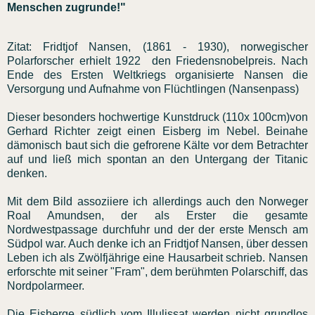
Menschen zugrunde!"
Zitat: Fridtjof Nansen, (1861 - 1930), norwegischer
Polarforscher erhielt 1922 den Friedensnobelpreis. Nach
Ende des Ersten Weltkriegs organisierte Nansen die
Versorgung und Aufnahme von Flüchtlingen (Nansenpass)
Dieser besonders hochwertige Kunstdruck (110x 100cm)von
Gerhard Richter zeigt einen Eisberg im Nebel. Beinahe
dämonisch baut sich die gefrorene Kälte vor dem Betrachter
auf und ließ mich spontan an den Untergang der Titanic
denken.
Mit dem Bild assoziiere ich allerdings auch den Norweger
Roal Amundsen, der als Erster die gesamte
Nordwestpassage durchfuhr und der der erste Mensch am
Südpol war. Auch denke ich an Fridtjof Nansen, über dessen
Leben ich als Zwölfjährige eine Hausarbeit schrieb. Nansen
erforschte mit seiner "Fram", dem berühmten Polarschiff, das
Nordpolarmeer.
Die Eisberge südlich vom Illulissat werden nicht grundlos