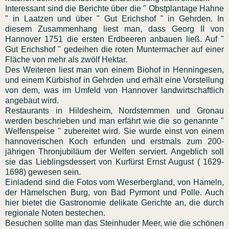
Interessant sind die Berichte über die " Obstplantage Hahne
" in Laatzen und über " Gut Erichshof " in Gehrden. In
diesem Zusammenhang liest man, dass Georg II von
Hannover 1751 die ersten Erdbeeren anbauen ließ. Auf "
Gut Erichshof " gedeihen die roten Muntermacher auf einer
Fläche von mehr als zwölf Hektar.
Des Weiteren liest man von einem Biohof in Henningesen,
und einem Kürbishof in Gehrden und erhält eine Vorstellung
von dem, was im Umfeld von Hannover landwirtschaftlich
angebaut wird.
Restaurants in Hildesheim, Nordstemmen und Gronau
werden beschrieben und man erfährt wie die so genannte "
Welfenspeise " zubereitet wird. Sie wurde einst von einem
hannoverischen Koch erfunden und erstmals zum 200-
jährigen Thronjubiläum der Welfen serviert. Angeblich soll
sie das Lieblingsdessert von Kurfürst Ernst August ( 1629-
1698) gewesen sein.
Einladend sind die Fotos vom Weserbergland, von Hameln,
der Hämelschen Burg, von Bad Pyrmont und Polle. Auch
hier bietet die Gastronomie delikate Gerichte an, die durch
regionale Noten bestechen.
Besuchen sollte man das Steinhuder Meer, wie die schönen