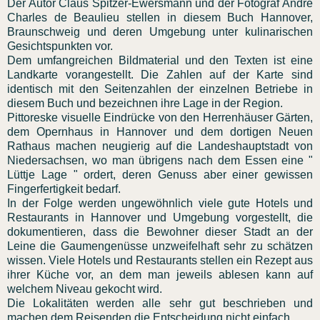
Der Autor Claus Spitzer-Ewersmann und der Fotograf André
Charles de Beaulieu stellen in diesem Buch Hannover,
Braunschweig und deren Umgebung unter kulinarischen
Gesichtspunkten vor.
Dem umfangreichen Bildmaterial und den Texten ist eine
Landkarte vorangestellt. Die Zahlen auf der Karte sind
identisch mit den Seitenzahlen der einzelnen Betriebe in
diesem Buch und bezeichnen ihre Lage in der Region.
Pittoreske visuelle Eindrücke von den Herrenhäuser Gärten,
dem Opernhaus in Hannover und dem dortigen Neuen
Rathaus machen neugierig auf die Landeshauptstadt von
Niedersachsen, wo man übrigens nach dem Essen eine "
Lüttje Lage " ordert, deren Genuss aber einer gewissen
Fingerfertigkeit bedarf.
In der Folge werden ungewöhnlich viele gute Hotels und
Restaurants in Hannover und Umgebung vorgestellt, die
dokumentieren, dass die Bewohner dieser Stadt an der
Leine die Gaumengenüsse unzweifelhaft sehr zu schätzen
wissen. Viele Hotels und Restaurants stellen ein Rezept aus
ihrer Küche vor, an dem man jeweils ablesen kann auf
welchem Niveau gekocht wird.
Die Lokalitäten werden alle sehr gut beschrieben und
machen dem Reisenden die Entscheidung nicht einfach.