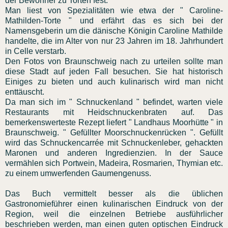
der Bewohner zu Torten fest.
Man liest von Spezialitäten wie etwa der " Caroline-
Mathilden-Torte " und erfährt das es sich bei der
Namensgeberin um die dänische Königin Caroline Mathilde
handelte, die im Alter von nur 23 Jahren im 18. Jahrhundert
in Celle verstarb.
Den Fotos von Braunschweig nach zu urteilen sollte man
diese Stadt auf jeden Fall besuchen. Sie hat historisch
Einiges zu bieten und auch kulinarisch wird man nicht
enttäuscht.
Da man sich im " Schnuckenland " befindet, warten viele
Restaurants mit Heidschnuckenbraten auf. Das
bemerkenswerteste Rezept liefert " Landhaus Moorhütte " in
Braunschweig. " Gefüllter Moorschnuckenrücken ". Gefüllt
wird das Schnuckencarrée mit Schnuckenleber, gehackten
Maronen und anderen Ingredienzien. In der Sauce
vermählen sich Portwein, Madeira, Rosmarien, Thymian etc.
zu einem umwerfenden Gaumengenuss.
Das Buch vermittelt besser als die üblichen
Gastronomieführer einen kulinarischen Eindruck von der
Region, weil die einzelnen Betriebe ausführlicher
beschrieben werden, man einen guten optischen Eindruck