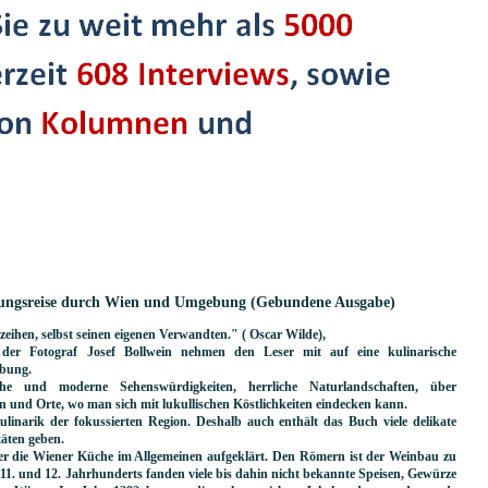
ckungsreise durch Wien und Umgebung (Gebundene Ausgabe)
zeihen, selbst seinen eigenen Verwandten." ( Oscar Wilde)
,
er Fotograf Josef Bollwein nehmen den Leser mit auf eine kulinarische
ebung.
he und moderne Sehenswürdigkeiten, herrliche Naturlandschaften, über
n und Orte, wo man sich mit lukullischen Köstlichkeiten eindecken kann.
linarik der fokussierten Region. Deshalb auch enthält das Buch viele delikate
täten geben.
r die Wiener Küche im Allgemeinen aufgeklärt. Den Römern ist der Weinbau zu
1. und 12. Jahrhunderts fanden viele bis dahin nicht bekannte Speisen, Gewürze