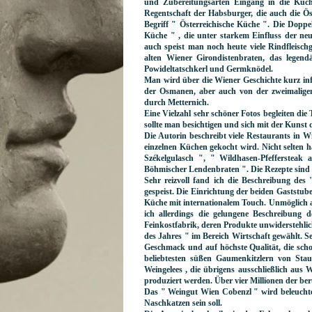
und Zubereitungsarten Eingang in die Küc
Regentschaft der Habsburger, die auch die Ö
Begriff " Österreichische Küche ". Die Dop
Küche " , die unter starkem Einfluss der 
auch speist man noch heute viele Rindfleischg
alten Wiener Girondistenbraten, das legen
Powideltatschkerl und Germknödel.
Man wird über die Wiener Geschichte kurz inf
der Osmanen, aber auch von der zweimalige
durch Metternich.
Eine Vielzahl sehr schöner Fotos begleiten die
sollte man besichtigen und sich mit der Kunst
Die Autorin beschreibt viele Restaurants in Wi
einzelnen Küchen gekocht wird. Nicht selten h
Székelgulasch ", " Wildhasen-Pfeffersteak
Böhmischer Lendenbraten ". Die Rezepte sind
Sehr reizvoll fand ich die Beschreibung de
gespeist. Die Einrichtung der beiden Gaststube
Küche mit internationalem Touch. Unmöglich a
ich allerdings die gelungene Beschreibung
Feinkostfabrik, deren Produkte unwiderstehl
des Jahres " im Bereich Wirtschaft gewählt. Se
Geschmack und auf höchste Qualität, die scho
beliebtesten süßen Gaumenkitzlern von Staud
Weingelees , die übrigens ausschließlich aus
produziert werden. Über vier Millionen der be
Das " Weingut Wien Cobenzl " wird beleuchtet
Naschkatzen sein soll.