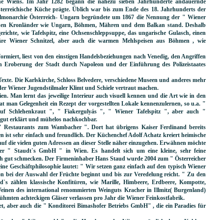
he Wiens. Im Jahr 1282 begann die nahezu sieben Jahrhunderte andauernde
sterreichische Küche prägte. Üblich war bis zum Ende des 18. Jahrhunderts der
pelmonarchie Österreich- Ungarn begründete um 1867 die Nennung der " Wiener
neuen Kronländer wie Ungarn, Böhmen, Mähren und dem Balkan stand. Deshalb
erichte, wie Tafelspitz, eine Ochsenschleppsuppe, das ungarische Gulasch, einen
däre Wiener Schnitzel, aber auch die warmen Mehlspeisen aus Böhmen , wie
ormiert, liest von den einstigen Handelsbeziehungen nach Venedig, den Angriffen
n Eroberung der Stadt durch Napoleon und der Einführung des Polizeistaates
 Texte. Die Karlskirche, Schloss Belvedere, verschiedene Museen und anderes mehr
 der Wiener Jugendstilmaler Klimt und Schiele vertraut machen.
en. Man lernt das jeweilige Interieur auch visuell kennen und die Art wie in den
at man Gelegenheit ein Rezept der vorgestellten Lokale kennenzulernen, so u.a. "
 auf Schlehenkraut ", " Fiakergulyás ", " Wiener Tafelspitz ", aber auch "
 gut erklärt und mühelos nachkochbar.
s " Restaurants zum Wambacher ". Dort hat übrigens Kaiser Ferdinand bereits
n ist sehr einfach und freundlich. Der Küchenchef Adolf Achatz kreiert heimische
uf die vielen guten Adressen an dieser Stelle näher einzugehen. Erwähnen möchte
 der " Staudt`s GmbH " in Wien. Es handelt sich um eine kleine, sehr feine
ich gut schmecken. Der Firmeninhaber Hans Staud wurde 2004 zum " Österreicher
ine Geschäftphilosophie lautet: " Wir setzen ganz einfach auf den typisch Wiener
n bei der Auswahl der Früchte beginnt und bis zur Veredelung reicht. " Zu den
`s zählen klassische Konfitüren, wie Marille, Himbeere, Erdbeere, Kompotte,
 Weinen des international renommierten Weinguts Kracher in Illmitz( Burgenland)
rühmten achteckigen Gläser verlassen pro Jahr die Wiener Feinkostfabrik.
, aber auch die " Konditorei Bimashofer Betriebs GmbH" , die ein Paradies für