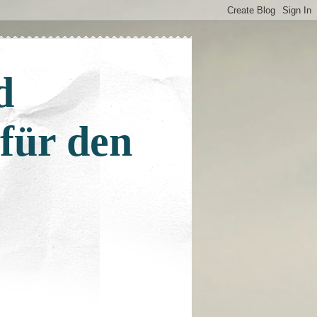
d
 für den