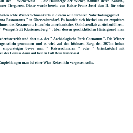
chön den " Wienerwald " , die Hausberge der Wiener, nämlich deren Kahlen-,
er Tiergarten. Dieser wurde bereits von Kaiser Franz Josef dem II. für seine
 bieten echte Wiener Schmankerln in diesem wunderbaren Naherholungsgebiet.
ana Restaurants " in Oberwaltersdorf. Es handelt sich hierbei um ein exquisites
hmen des Restaurants ist auf ein amerikanisches Ostküstenflair zurückzuführen.
" Weingut Stift Klosterneuberg " , über dessen geschichtlichen Hintergrund man
ederösterreich und dort u.a. der " Archäologische Park Carnatum ". Die Wiener
 Augenschein genommen und es wird auf den höchsten Berg, den 2075m hohen
an emporsteigen bevor man " Kaiserschmarrn " oder " Griesknöderl mit
il der Genuss dann auf keinen Fall Reue hinterlässt.
mpfehlungen man bei einer Wien-Reise nicht vergessen sollte.