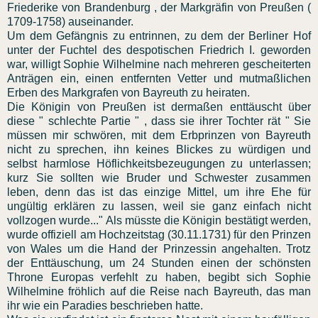
Friederike von Brandenburg , der Markgräfin von Preußen (
1709-1758) auseinander.
Um dem Gefängnis zu entrinnen, zu dem der Berliner Hof
unter der Fuchtel des despotischen Friedrich I. geworden
war, willigt Sophie Wilhelmine nach mehreren gescheiterten
Anträgen ein, einen entfernten Vetter und mutmaßlichen
Erben des Markgrafen von Bayreuth zu heiraten.
Die Königin von Preußen ist dermaßen enttäuscht über
diese " schlechte Partie " , dass sie ihrer Tochter rät " Sie
müssen mir schwören, mit dem Erbprinzen von Bayreuth
nicht zu sprechen, ihn keines Blickes zu würdigen und
selbst harmlose Höflichkeitsbezeugungen zu unterlassen;
kurz Sie sollten wie Bruder und Schwester zusammen
leben, denn das ist das einzige Mittel, um ihre Ehe für
ungültig erklären zu lassen, weil sie ganz einfach nicht
vollzogen wurde..." Als müsste die Königin bestätigt werden,
wurde offiziell am Hochzeitstag (30.11.1731) für den Prinzen
von Wales um die Hand der Prinzessin angehalten. Trotz
der Enttäuschung, um 24 Stunden einen der schönsten
Throne Europas verfehlt zu haben, begibt sich Sophie
Wilhelmine fröhlich auf die Reise nach Bayreuth, das man
ihr wie ein Paradies beschrieben hatte.