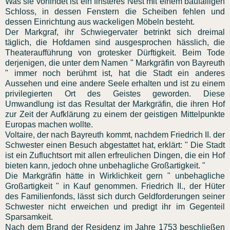
Was sie vorfindet ist ein finsteres Nest mit einem baufälligen
Schloss, in dessen Fenstern die Scheiben fehlen und
dessen Einrichtung aus wackeligen Möbeln besteht.
Der Markgraf, ihr Schwiegervater betrinkt sich dreimal
täglich, die Hofdamen sind ausgesprochen hässlich, die
Theateraufführung von grotesker Dürftigkeit. Beim Tode
derjenigen, die unter dem Namen " Markgräfin von Bayreuth
" immer noch berühmt ist, hat die Stadt ein anderes
Aussehen und eine andere Seele erhalten und ist zu einem
privilegierten Ort des Geistes geworden. Diese
Umwandlung ist das Resultat der Markgräfin, die ihren Hof
zur Zeit der Aufklärung zu einem der geistigen Mittelpunkte
Europas machen wollte.
Voltaire, der nach Bayreuth kommt, nachdem Friedrich II. der
Schwester einen Besuch abgestattet hat, erklärt: " Die Stadt
ist ein Zufluchtsort mit allen erfreulichen Dingen, die ein Hof
bieten kann, jedoch ohne unbehagliche Großartigkeit. "
Die Markgräfin hätte in Wirklichkeit gern " unbehagliche
Großartigkeit " in Kauf genommen. Friedrich II., der Hüter
des Familienfonds, lässt sich durch Geldforderungen seiner
Schwester nicht erweichen und predigt ihr im Gegenteil
Sparsamkeit.
Nach dem Brand der Residenz im Jahre 1753 beschließen