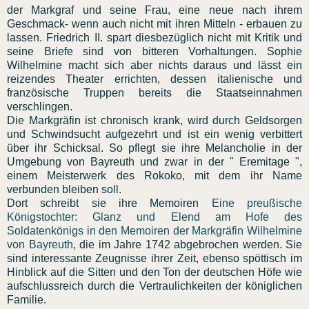
der Markgraf und seine Frau, eine neue nach ihrem
Geschmack- wenn auch nicht mit ihren Mitteln - erbauen zu
lassen. Friedrich II. spart diesbezüglich nicht mit Kritik und
seine Briefe sind von bitteren Vorhaltungen. Sophie
Wilhelmine macht sich aber nichts daraus und lässt ein
reizendes Theater errichten, dessen italienische und
französische Truppen bereits die Staatseinnahmen
verschlingen.
Die Markgräfin ist chronisch krank, wird durch Geldsorgen
und Schwindsucht aufgezehrt und ist ein wenig verbittert
über ihr Schicksal. So pflegt sie ihre Melancholie in der
Umgebung von Bayreuth und zwar in der " Eremitage ",
einem Meisterwerk des Rokoko, mit dem ihr Name
verbunden bleiben soll.
Dort schreibt sie ihre Memoiren
Eine preußische
Königstochter: Glanz und Elend am Hofe des
Soldatenkönigs in den Memoiren der Markgräfin Wilhelmine
von Bayreuth
, die im Jahre 1742 abgebrochen werden. Sie
sind interessante Zeugnisse ihrer Zeit, ebenso spöttisch im
Hinblick auf die Sitten und den Ton der deutschen Höfe wie
aufschlussreich durch die Vertraulichkeiten der königlichen
Familie.