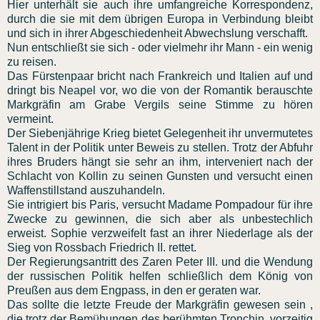
Hier unterhält sie auch ihre umfangreiche Korrespondenz,
durch die sie mit dem übrigen Europa in Verbindung bleibt
und sich in ihrer Abgeschiedenheit Abwechslung verschafft.
Nun entschließt sie sich - oder vielmehr ihr Mann - ein wenig
zu reisen.
Das Fürstenpaar bricht nach Frankreich und Italien auf und
dringt bis Neapel vor, wo die von der Romantik berauschte
Markgräfin am Grabe Vergils seine Stimme zu hören
vermeint.
Der Siebenjährige Krieg bietet Gelegenheit ihr unvermutetes
Talent in der Politik unter Beweis zu stellen. Trotz der Abfuhr
ihres Bruders hängt sie sehr an ihm, interveniert nach der
Schlacht von Kollin zu seinen Gunsten und versucht einen
Waffenstillstand auszuhandeln.
Sie intrigiert bis Paris, versucht Madame Pompadour für ihre
Zwecke zu gewinnen, die sich aber als unbestechlich
erweist. Sophie verzweifelt fast an ihrer Niederlage als der
Sieg von Rossbach Friedrich II. rettet.
Der Regierungsantritt des Zaren Peter III. und die Wendung
der russischen Politik helfen schließlich dem König von
Preußen aus dem Engpass, in den er geraten war.
Das sollte die letzte Freude der Markgräfin gewesen sein ,
die trotz der Bemühungen des berühmten Tronchin, vorzeitig