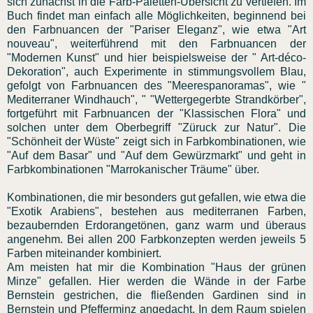
sich zunächst in die Farb-Paletten-Übersicht zu vertiefen. Im
Buch findet man einfach alle Möglichkeiten, beginnend bei
den Farbnuancen der "Pariser Eleganz", wie etwa "Art
nouveau", weiterführend mit den Farbnuancen der
"Modernen Kunst" und hier beispielsweise der " Art-déco-
Dekoration", auch Experimente in stimmungsvollem Blau,
gefolgt von Farbnuancen des "Meerespanoramas", wie "
Mediterraner Windhauch", " "Wettergegerbte Strandkörber",
fortgeführt mit Farbnuancen der "Klassischen Flora" und
solchen unter dem Oberbegriff "Züruck zur Natur". Die
"Schönheit der Wüste" zeigt sich in Farbkombinationen, wie
"Auf dem Basar" und "Auf dem Gewürzmarkt" und geht in
Farbkombinationen "Marrokanischer Träume" über.
Kombinationen, die mir besonders gut gefallen, wie etwa die
"Exotik Arabiens", bestehen aus mediterranen Farben,
bezaubernden Erdorangetönen, ganz warm und überaus
angenehm. Bei allen 200 Farbkonzepten werden jeweils 5
Farben miteinander kombiniert.
Am meisten hat mir die Kombination "Haus der grünen
Minze" gefallen. Hier werden die Wände in der Farbe
Bernstein gestrichen, die fließenden Gardinen sind in
Bernstein und Pfefferminz angedacht. In dem Raum spielen