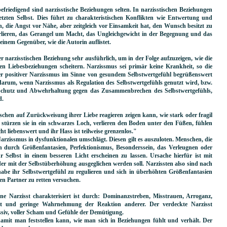
efriedigend sind narzisstische Beziehungen selten. In narzisstischen Beziehungen
tzten Selbst. Dies führt zu charakteristischen Konflikten wie Entwertung und
 die Angst vor Nähe, aber zeitgleich vor Einsamkeit hat, den Wunsch besitzt zu
erlieren, das Gerangel um Macht, das Ungleichgewicht in der Begegnung und das
einem Gegenüber, wie die Autorin auflistet.
er narzisstischen Beziehung sehr ausführlich, um in der Folge aufzuzeigen, wie die
en Liebesbeziehungen scheitern. Narzissmus sei primär keine Krankheit, so die
r positiver Narzissmus im Sinne von gesundem Selbstwertgefühl begrüßenswert
 darum, wenn Narzissmus als Regulation des Selbstwertgefühls genutzt wird, bzw.
s Schutz und Abwehrhaltung gegen das Zusammenbrechen des Selbstwertgefühls,
d.
schen auf Zurückweisung ihrer Liebe reagieren zeigen kann, wie stark oder fragil
l stürzen sie in ein schwarzes Loch, verlieren den Boden unter den Füßen, fühlen
t liebenswert und ihr Hass ist teilweise grenzenlos."
Narzissmus in dysfunktionalen umschlägt. Diesen gilt es auszuloten. Menschen, die
en durch Größenfantasien, Perfektionismus, Besonderssein, das Verleugnen oder
 Selbst in einem besseren Licht erscheinen zu lassen. Ursache hierfür ist mit
er mit der Selbstüberhöhung ausgeglichen werden soll. Narzissten also sind nach
abe ihr Selbstwertgefühl zu regulieren und sich in überhöhten Größenfantasien
ten Partner zu retten versuchen.
ne Narzisst charakterisiert ist durch: Dominanzstreben, Misstrauen, Arroganz,
keit und geringe Wahrnehmung der Reaktion anderer. Der verdeckte Narzisst
ssiv, voller Scham und Gefühle der Demütigung.
damit man feststellen kann, wie man sich in Beziehungen fühlt und verhält. Der