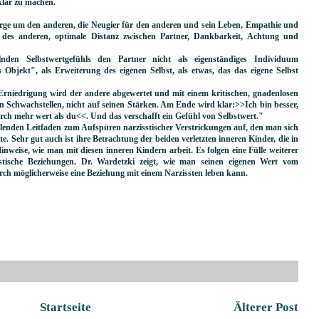
klar zu machen.
Sorge um den anderen, die Neugier für den anderen und sein Leben, Empathie und
 des anderen, optimale Distanz zwischen Partner, Dankbarkeit, Achtung und
nden Selbstwertgefühls den Partner nicht als eigenständiges Individuum
Objekt", als Erweiterung des eigenen Selbst, als etwas, das das eigene Selbst
 Erniedrigung wird der andere abgewertet und mit einem kritischen, gnadenlosen
sen Schwachstellen, nicht auf seinen Stärken. Am Ende wird klar:>>Ich bin besser,
durch mehr wert als du<<. Und das verschafft ein Gefühl von Selbstwert."
ellenden Leitfaden zum Aufspüren narzisstischer Verstrickungen auf, den man sich
e. Sehr gut auch ist ihre Betrachtung der beiden verletzten inneren Kinder, die in
nweise, wie man mit diesen inneren Kindern arbeit. Es folgen eine Fülle weiterer
ische Beziehungen. Dr. Wardetzki zeigt, wie man seinen eigenen Wert vom
ch möglicherweise eine Beziehung mit einem Narzissten leben kann.
Startseite
Älterer Post