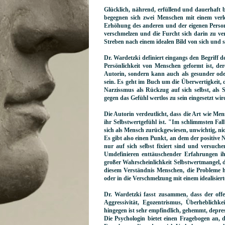
Glücklich, nährend, erfüllend und dauerhaft b
begegnen sich zwei Menschen mit einem verle
Erhöhung des anderen und der eigenen Person,
verschmelzen und die Furcht sich darin zu v
Streben nach einem idealen Bild von sich und s
Dr. Wardetzki definiert eingangs den Begriff d
Persönlichkeit von Menschen geformt ist, der
Autorin, sondern kann auch als gesunder ode
sein. Es geht im Buch um die Überwertigkeit,
Narzissmus als Rückzug auf sich selbst, al
gegen das Gefühl wertlos zu sein eingesetzt wir
Die Autorin verdeutlicht, dass die Art wie Men
ihr Selbstwertgefühl ist. "Im schlimmsten Fal
sich als Mensch zurückgewiesen, unwichtig, nich
Es gibt also einen Punkt, an dem der positive 
nur auf sich selbst fixiert sind und versuch
Umdefinieren enttäuschender Erfahrungen ihr
großer Wahrscheinlichkeit Selbstwertmangel, d
diesem Verständnis Menschen, die Probleme h
oder in die Verschmelzung mit einem idealisier
Dr. Wardetzki fasst zusammen, dass der offe
Aggressivität, Egozentrismus, Überheblich
hingegen ist sehr empfindlich, gehemmt, depre
Die Psychologin bietet einen Fragebogen an, 