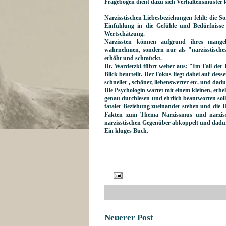
Fragebogen dient dazu sich Verhaltensmuster 
Narzisstischen Liebesbeziehungen fehlt: die 
Einfühlung in die Gefühle und Bedürfnisse
Wertschätzung.
Narzissten können aufgrund ihres mangel
wahrnehmen, sondern nur als "narzisstisches 
erhöht und schmückt.
Dr. Wardetzki führt weiter aus: "Im Fall der
Blick beurteilt. Der Fokus liegt dabei auf des
schneller , schöner, liebenswerter etc. und da
Die Psychologin wartet mit einem kleinen, erh
genau durchlesen und ehrlich beantworten sollt
fataler Beziehung zueinander stehen und die Hi
Fakten zum Thema Narzissmus und narzisst
narzisstischen Gegenüber abkoppelt und dadur
Ein kluges Buch.
Neuerer Post