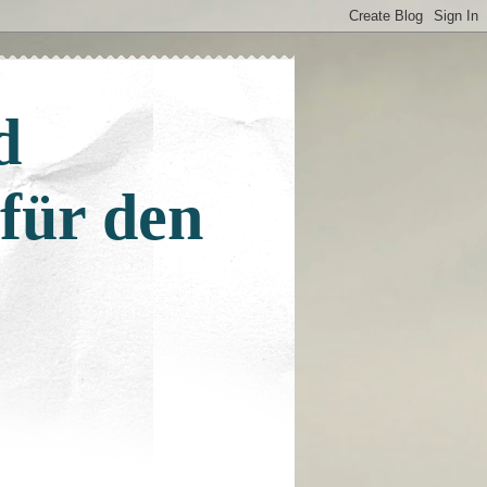
d
 für den