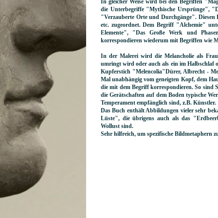
In gleicher Weise wird bei den Begriffen "Ma
die Unterbegriffe "Mythische Ursprünge", 
"Verzauberte Orte und Durchgänge". Diesen Be
etc. zugeordnet. Dem Begriff "Alchemie" unte
Elemente", "Das Große Werk und Phasen 
korrespondieren wiederum mit Begriffen wie Mel
In der Malerei wird die Melancholie als Fr
umringt wird oder auch als ein im Halbschlaf
Kupferstich "Melencolia"Dürer, Albrecht - Mel
Mal unabhängig vom geneigten Kopf, dem Haup
die mit dem Begriff korrespondieren. So sind 
die Gerätschaften auf dem Boden typische Wer
Temperament empfänglich sind, z.B. Künstler
Das Buch enthält Abbildungen vieler sehr be
Lüste", die übrigens auch als das "Erdbeerb
Wollust sind.
Sehr hilfreich, um spezifische Bildmetaphern z