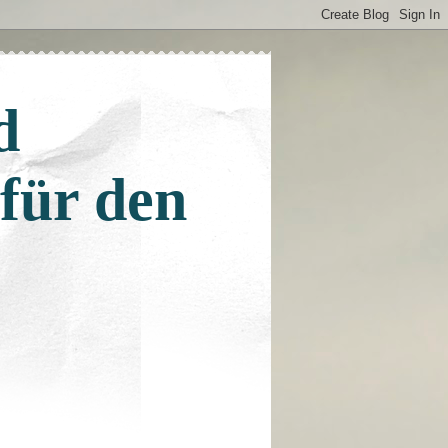
d
 für den