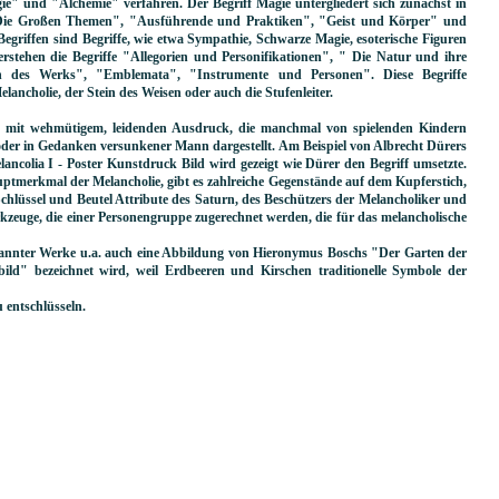
gie" und "Alchemie" verfahren. Der Begriff Magie untergliedert sich zunächst in
"Die Großen Themen", "Ausführende und Praktiken", "Geist und Körper" und
griffen sind Begriffe, wie etwa Sympathie, Schwarze Magie, esoterische Figuren
rstehen die Begriffe "Allegorien und Personifikationen", " Die Natur und ihre
des Werks", "Emblemata", "Instrumente und Personen". Diese Begriffe
ancholie, der Stein des Weisen oder auch die Stufenleiter.
au mit wehmütigem, leidenden Ausdruck, die manchmal von spielenden Kindern
 oder in Gedanken versunkener Mann dargestellt. Am Beispiel von Albrecht Dürers
ancolia I - Poster Kunstdruck Bild wird gezeigt wie Dürer den Begriff umsetzte.
tmerkmal der Melancholie, gibt es zahlreiche Gegenstände auf dem Kupferstich,
Schlüssel und Beutel Attribute des Saturn, des Beschützers der Melancholiker und
kzeuge, die einer Personengruppe zugerechnet werden, die für das melancholische
.
kannter Werke u.a. auch eine Abbildung von Hieronymus Boschs "Der Garten der
ild" bezeichnet wird, weil Erdbeeren und Kirschen traditionelle Symbole der
u entschlüsseln.