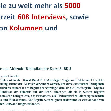
ie und Alchemie: Bildlexikon der Kunst 8: BD 8
u entschlüsseln
em "Bildlexikon der Kunst Band 8 >>Astrologie, Magie und Alchemie << welche
ellung seitens der Künstler verwendet werden, um diese esoterischen Disziplinen
isiert sie zunächst den Begriff der Astrologie, dem sie die Unterbegriffe "Mythos
inflüsse des Himmels auf die Erde" zuordnet, die sie in weitere Begriffe
onomische Lehrgedichte, das Firmament, alle Tierkreiszeichen, die entsprechenden
os und Mikrokosmos. Alle Begriffe werden genau erklärt und es wird anhand von
f der Leinwand umgesetzt haben.