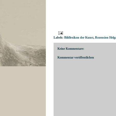
Labels:
Bildlexikon der Kunst
,
Rezension Helg
Keine Kommentare:
Kommentar veröffentlichen