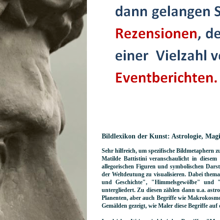
Bildlexikon der Kunst: Astrologie, Mag
Sehr hilfreich, um spezifische Bildmetaphern z
Matilde Battistini veranschaulicht in dies
allegorischen Figuren und symbolischen Darst
der Weltdeutung zu visualisieren. Dabei themat
und Geschichte", "Himmelsgewölbe" und "E
untergliedert. Zu diesen zählen dann u.a. astr
Planenten, aber auch Begriffe wie Makrokosm
Gemälden gezeigt, wie Maler diese Begriffe au