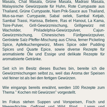
Masala, Chat Masala, Grüne Masala, Madrasi Masala,
Malaysische Gewürzpaste für Huhn, Rote Currypaste aus
Thailand, Grüne Currypaste, Nam Prik-Sauce aus Thailand,
Mus-sa-man Currypaste, Sabal oelek, Sambal Ketjab,
Sambal Trassi, Harissa, Bebere, Ras el Hanout, La Kama,
Tsire-Pulver, Grill-Gewürzmischung, Grillgewürz mit
Wacholder, Philadelphia-Gewürzpulver, Cajun-
Gewürzmischung, Chinesisches Fünfgewürzpulver,
Geröstete Salz-Pfeffer-Mischung aus China, ferner Pickeling
Spice, Apfelkuchengewürz, Mixes Spice oder Pudding
Spices und Quarte Epice, sowie diverse Rezepte für
aromatisierte Öle und Essige und delikate Rezepte für
aromatisierte Getränke.
Seit ich im Besitz dieses Buches bin, bereite ich die
Gewürzmischungen selbst zu, weil das Aroma der Speisen
viel feiner ist als bei den fertigen Gewürzen.
Wie eingangs bereits erwähnt, werden 100 Rezepte zum
Thema " Kochen mit Gewürzen" vorgestellt.
Im Fokus stehen Suppen und Vorspeisen, Fisch und
Meeresfrüchte, Geflügel und Wild, Rind , Lamm und