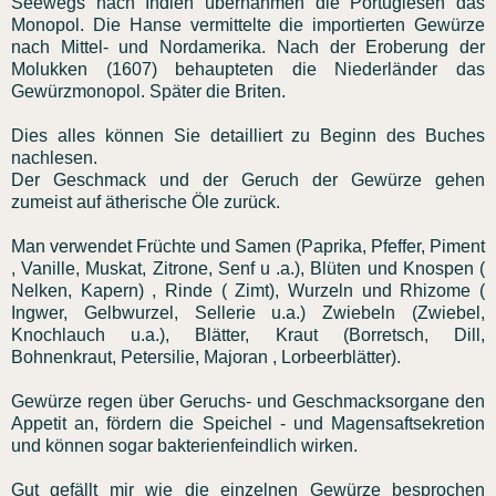
Seewegs nach Indien übernahmen die Portugiesen das
Monopol. Die Hanse vermittelte die importierten Gewürze
nach Mittel- und Nordamerika. Nach der Eroberung der
Molukken (1607) behaupteten die Niederländer das
Gewürzmonopol. Später die Briten.
Dies alles können Sie detailliert zu Beginn des Buches
nachlesen.
Der Geschmack und der Geruch der Gewürze gehen
zumeist auf ätherische Öle zurück.
Man verwendet Früchte und Samen (Paprika, Pfeffer, Piment
, Vanille, Muskat, Zitrone, Senf u .a.), Blüten und Knospen (
Nelken, Kapern) , Rinde ( Zimt), Wurzeln und Rhizome (
Ingwer, Gelbwurzel, Sellerie u.a.) Zwiebeln (Zwiebel,
Knochlauch u.a.), Blätter, Kraut (Borretsch, Dill,
Bohnenkraut, Petersilie, Majoran , Lorbeerblätter).
Gewürze regen über Geruchs- und Geschmacksorgane den
Appetit an, fördern die Speichel - und Magensaftsekretion
und können sogar bakterienfeindlich wirken.
Gut gefällt mir wie die einzelnen Gewürze besprochen